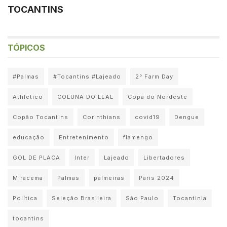
TOCANTINS
TÓPICOS
#Palmas
#Tocantins #Lajeado
2° Farm Day
Athletico
COLUNA DO LEAL
Copa do Nordeste
Copão Tocantins
Corinthians
covid19
Dengue
educação
Entretenimento
flamengo
GOL DE PLACA
Inter
Lajeado
Libertadores
Miracema
Palmas
palmeiras
Paris 2024
Política
Seleção Brasileira
São Paulo
Tocantinia
tocantins