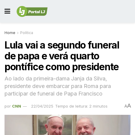
Home
Política
Lula vai a segundo funeral
de papa e verá quarto
pontífice como presidente
Ao lado da primeira-dama Janja da Silva,
presidente deve embarcar para Roma para
participar de funeral de Papa Francisco
A
por
CNN
22/04/2025
Tempo de leitura: 2 minutos
A