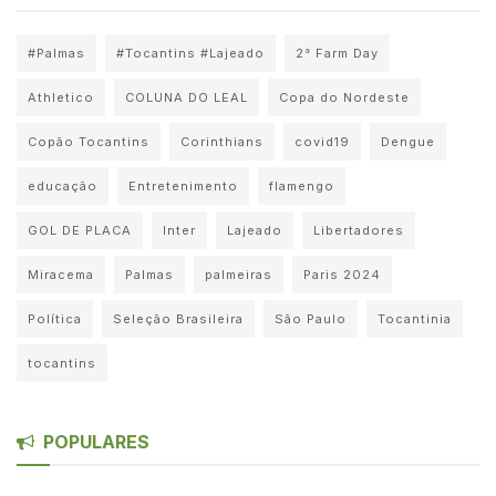
#Palmas
#Tocantins #Lajeado
2° Farm Day
Athletico
COLUNA DO LEAL
Copa do Nordeste
Copão Tocantins
Corinthians
covid19
Dengue
educação
Entretenimento
flamengo
GOL DE PLACA
Inter
Lajeado
Libertadores
Miracema
Palmas
palmeiras
Paris 2024
Política
Seleção Brasileira
São Paulo
Tocantinia
tocantins
POPULARES