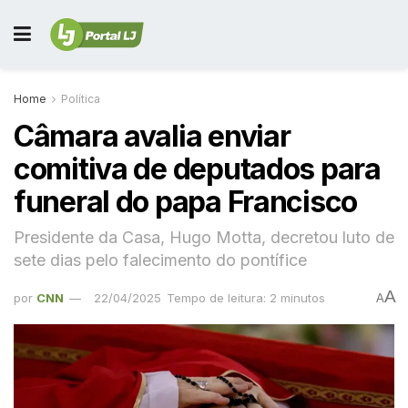
Home
Política
Câmara avalia enviar
comitiva de deputados para
funeral do papa Francisco
Presidente da Casa, Hugo Motta, decretou luto de
sete dias pelo falecimento do pontífice
A
por
CNN
22/04/2025
Tempo de leitura: 2 minutos
A