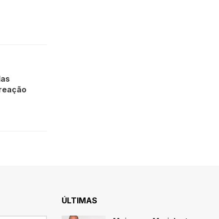
das
 reação
ÚLTIMAS