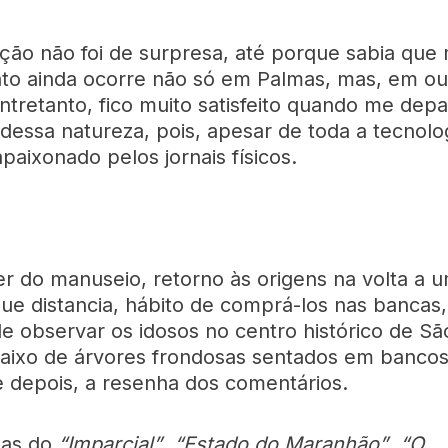
ção não foi de surpresa, até porque sabia qu
 fato ainda ocorre não só em Palmas, mas, em ou
entretanto, fico muito satisfeito quando me de
 dessa natureza, pois, apesar de toda a tecnolo
paixonado pelos jornais físicos.
er do manuseio, retorno às origens na volta a 
ue distancia, hábito de comprá-los nas bancas,
e observar os idosos no centro histórico de Sã
aixo de árvores frondosas sentados em banco
e depois, a resenha dos comentários.
as do
“Imparcial”
,
“Estado do Maranhão”
,
“O