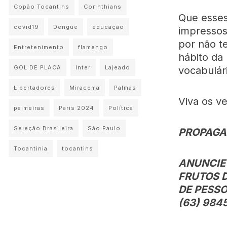
Copão Tocantins
Corinthians
Que esses
covid19
Dengue
educação
impressos
por não t
Entretenimento
flamengo
hábito da
GOL DE PLACA
Inter
Lajeado
vocabulár
Libertadores
Miracema
Palmas
Viva os ve
palmeiras
Paris 2024
Política
Seleção Brasileira
São Paulo
PROPAGAN
Tocantinia
tocantins
ANUNCIE
FRUTOS 
DE PESSO
(63) 984