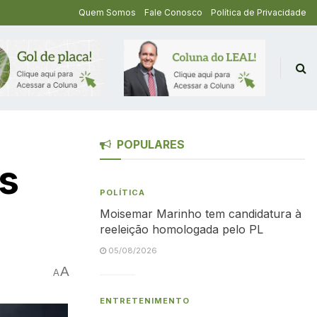
Quem Somos
Fale Conosco
Política de Privacidade
POPULARES
es
POLÍTICA
Moisemar Marinho tem candidatura à
reeleição homologada pelo PL
05/08/2026
A
A
ENTRETENIMENTO