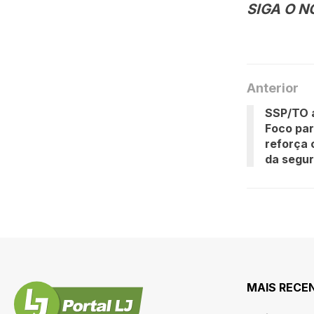
SIGA O N
Anterior
SSP/TO 
Foco par
reforça 
da segur
MAIS RECE