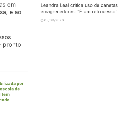
ias em
Leandra Leal critica uso de canetas
emagrecedoras: “É um retrocesso”
a, e ao
05/08/2026
ssos
 pronto
bilizada por
 escola de
l tem
icada