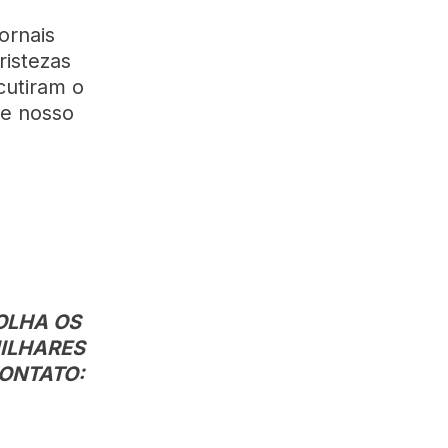
ornais
istezas
cutiram o
ce nosso
OLHA OS
MILHARES
CONTATO: