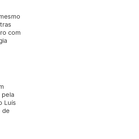
e mesmo
tras
paro com
gia
um
 pela
o Luís
s de