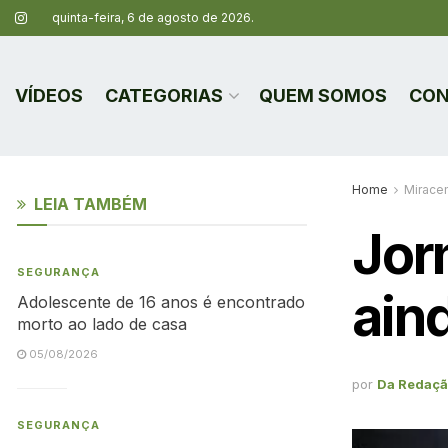
quinta-feira, 6 de agosto de 2026.
VÍDEOS
CATEGORIAS
QUEM SOMOS
CON
Home
Mirace
LEIA TAMBÉM
Jor
SEGURANÇA
ain
Adolescente de 16 anos é encontrado
morto ao lado de casa
05/08/2026
por
Da Redaç
SEGURANÇA