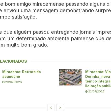
 e bom amigo miracemense passando alguns d
e enviou uma mensagem demonstrando surpres
po satisfação.
e que alguém passou entregando jornais impre
 em um determinado ambiente palmense que de
om muito bom grado.
ELACIONADOS
Miracema: Retrato do
Miracema: Via
abandono
Dorinha, nova
tempo integra
29/07/2026
licitação publ
22/07/2026