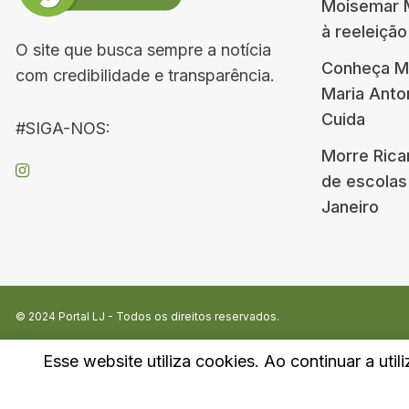
Moisemar M
à reeleiçã
O site que busca sempre a notícia
Conheça Me
com credibilidade e transparência.
Maria Ant
Cuida
#SIGA-NOS:
Morre Rica
de escolas
Janeiro
© 2024
Portal LJ
- Todos os direitos reservados.
Esse website utiliza cookies. Ao continuar a util