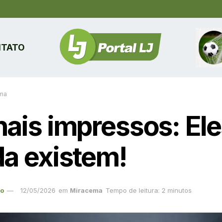
TATO
ma
nais impressos: El
da existem!
ão
12/05/2026
em
Miracema
Tempo de leitura: 2 minutos