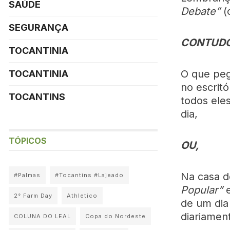
SAÚDE
Debate”
(
SEGURANÇA
CONTUDO
TOCANTINIA
O que peg
TOCANTINIA
no escrit
TOCANTINS
todos ele
dia,
TÓPICOS
OU,
Na casa 
#Palmas
#Tocantins #Lajeado
Popular”
2° Farm Day
Athletico
de um dia 
diariamen
COLUNA DO LEAL
Copa do Nordeste