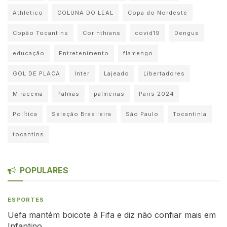
Athletico
COLUNA DO LEAL
Copa do Nordeste
Copão Tocantins
Corinthians
covid19
Dengue
educação
Entretenimento
flamengo
GOL DE PLACA
Inter
Lajeado
Libertadores
Miracema
Palmas
palmeiras
Paris 2024
Política
Seleção Brasileira
São Paulo
Tocantinia
tocantins
POPULARES
ESPORTES
Uefa mantém boicote à Fifa e diz não confiar mais em
Infantino