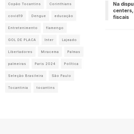
Na dispu
Copão Tocantins
Corinthians
centers,
covid19
Dengue
educação
fiscais
Entretenimento
flamengo
GOL DE PLACA
Inter
Lajeado
Libertadores
Miracema
Palmas
palmeiras
Paris 2024
Política
Seleção Brasileira
São Paulo
Tocantinia
tocantins