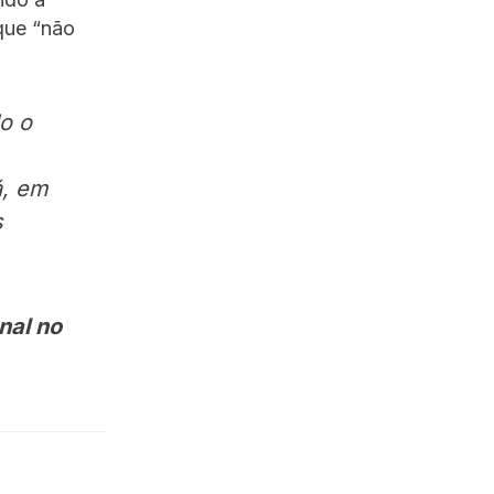
que “não
o o
á, em
s
nal no