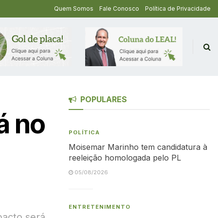
Quem Somos
Fale Conosco
Política de Privacidade
POPULARES
á no
POLÍTICA
Moisemar Marinho tem candidatura à
reeleição homologada pelo PL
05/08/2026
ENTRETENIMENTO
pacto será