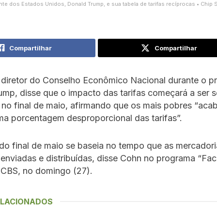
nte dos Estados Unidos, Donald Trump, e sua tabela de tarifas recíprocas • Chip 
Compartilhar
Compartilhar
 diretor do Conselho Econômico Nacional durante o pr
mp, disse que o impacto das tarifas começará a ser 
 no final de maio, afirmando que os mais pobres “aca
a porcentagem desproporcional das tarifas”.
do final de maio se baseia no tempo que as mercador
enviadas e distribuídas, disse Cohn no programa “Fac
 CBS, no domingo (27).
ELACIONADOS