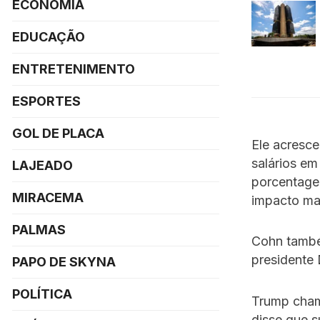
ECONOMIA
EDUCAÇÃO
ENTRETENIMENTO
ESPORTES
GOL DE PLACA
Ele acresc
salários e
LAJEADO
porcentagem
MIRACEMA
impacto ma
PALMAS
Cohn também
presidente
PAPO DE SKYNA
POLÍTICA
Trump cham
disse que s