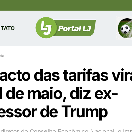
TATO
ia
cto das tarifas vir
l de maio, diz ex-
essor de Trump
-diretor do Conselho Econômico Nacional, o im