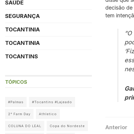
SAÚDE
decisão de 
tem intençã
SEGURANÇA
TOCANTINIA
“O 
pod
TOCANTINIA
‘Fi
TOCANTINS
es
ne
TÓPICOS
Gar
pr
#Palmas
#Tocantins #Lajeado
2° Farm Day
Athletico
COLUNA DO LEAL
Copa do Nordeste
Anterior