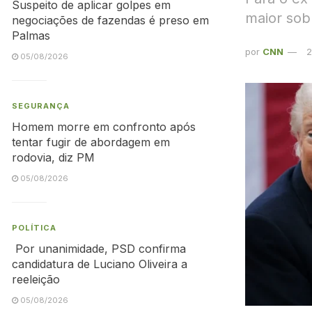
Suspeito de aplicar golpes em
maior sob
negociações de fazendas é preso em
Palmas
por
CNN
2
05/08/2026
SEGURANÇA
Homem morre em confronto após
tentar fugir de abordagem em
rodovia, diz PM
05/08/2026
POLÍTICA
Por unanimidade, PSD confirma
candidatura de Luciano Oliveira a
reeleição
05/08/2026