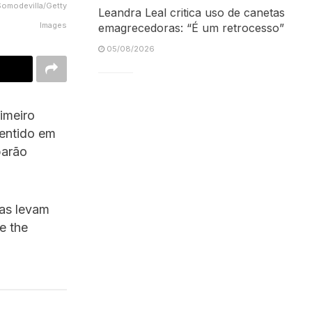
Somodevilla/Getty
Leandra Leal critica uso de canetas
Images
emagrecedoras: “É um retrocesso”
05/08/2026
imeiro
sentido em
barão
ias levam
e the