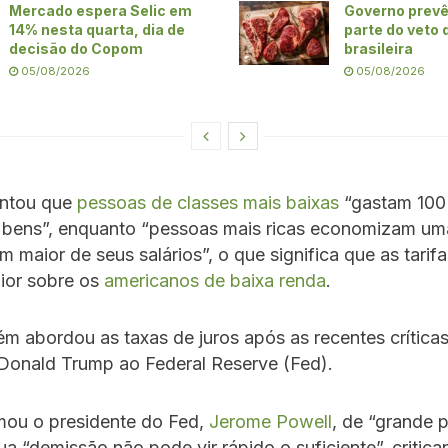
Mercado espera Selic em
Governo prevê
14% nesta quarta, dia de
parte do veto 
decisão do Copom
brasileira
05/08/2026
05/08/2026
entou que
pessoas de classes mais baixas
“gastam 100
m bens”, enquanto “pessoas mais ricas economizam um
 maior de seus salários”, o que significa que as tarif
ior sobre os
americanos de baixa renda
.
 abordou as taxas de juros após as recentes crítica
 Donald Trump ao Federal Reserve (Fed).
ou o presidente do Fed,
Jerome Powell
, de “grande 
ua “demissão não pode vir rápido o suficiente”, critica