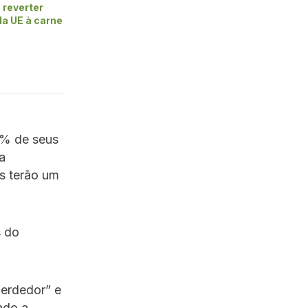
 reverter
da UE à carne
% de seus
a
as terão um
s do
perdedor” e
ndo a