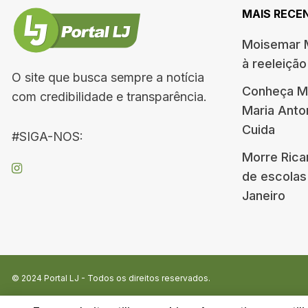
MAIS RECE
Moisemar M
à reeleiçã
O site que busca sempre a notícia
Conheça Me
com credibilidade e transparência.
Maria Ant
Cuida
#SIGA-NOS:
Morre Rica
de escolas
Janeiro
© 2024
Portal LJ
- Todos os direitos reservados.