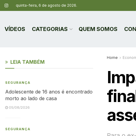
quinta-feira, 6 de agosto de 2026.
VÍDEOS
CATEGORIAS
QUEM SOMOS
CON
Home
Econom
LEIA TAMBÉM
Impa
SEGURANÇA
fina
Adolescente de 16 anos é encontrado
morto ao lado de casa
ass
05/08/2026
SEGURANÇA
Para o ex