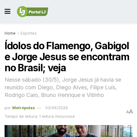
Home
Esportes
Ídolos do Flamengo, Gabigol
e Jorge Jesus se encontram
no Brasil; veja
Nesse sábado (30/5), Jorge Jesus já havia se
reunido com Diego, Diego Alves, Filipe Luís,
Rodrigo Caio, Bruno Henrique e Vitinho
por
Metrópoles
03/06/2026
A
A
Tempo de leitura: 1 leitura minuciosa