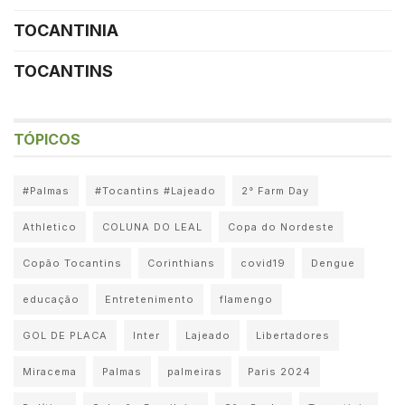
TOCANTINIA
TOCANTINS
TÓPICOS
#Palmas
#Tocantins #Lajeado
2° Farm Day
Athletico
COLUNA DO LEAL
Copa do Nordeste
Copão Tocantins
Corinthians
covid19
Dengue
educação
Entretenimento
flamengo
GOL DE PLACA
Inter
Lajeado
Libertadores
Miracema
Palmas
palmeiras
Paris 2024