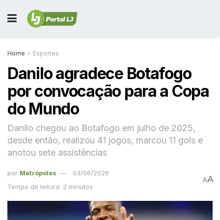
Home
Esportes
Danilo agradece Botafogo
por convocação para a Copa
do Mundo
Danilo chegou ao Botafogo em julho de 2025,
desde então, realizou 41 jogos, marcou 11 gols e
anotou sete assistências
por
Metrópoles
03/06/2026
A
A
Tempo de leitura: 2 minutos