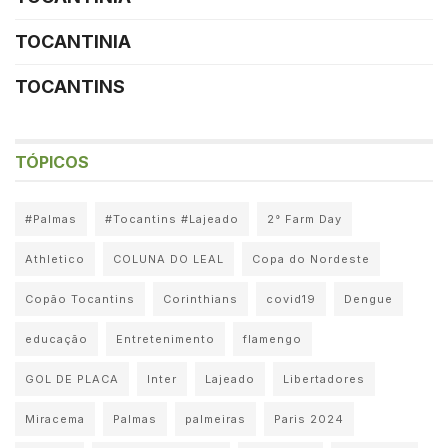
TOCANTINIA
TOCANTINS
TÓPICOS
#Palmas
#Tocantins #Lajeado
2° Farm Day
Athletico
COLUNA DO LEAL
Copa do Nordeste
Copão Tocantins
Corinthians
covid19
Dengue
educação
Entretenimento
flamengo
GOL DE PLACA
Inter
Lajeado
Libertadores
Miracema
Palmas
palmeiras
Paris 2024