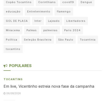
Copão Tocantins
Corinthians
covid19
Dengue
educação
Entretenimento
flamengo
GOL DE PLACA
Inter
Lajeado
Libertadores
Miracema
Palmas
palmeiras
Paris 2024
Política
Seleção Brasileira
São Paulo
Tocantinia
tocantins
POPULARES
TOCANTINS
Em live, Vicentinho estreia nova fase da campanha
06/08/2026