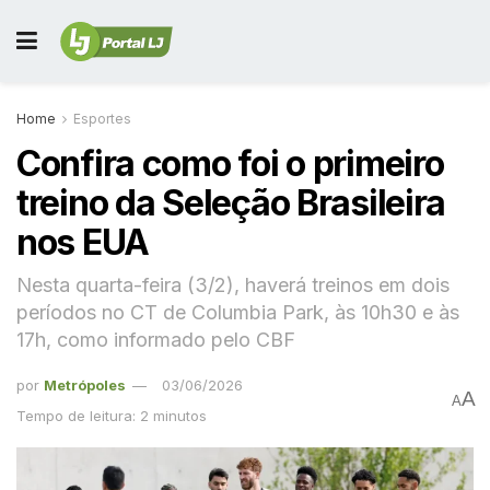
Home
Esportes
Confira como foi o primeiro
treino da Seleção Brasileira
nos EUA
Nesta quarta-feira (3/2), haverá treinos em dois
períodos no CT de Columbia Park, às 10h30 e às
17h, como informado pelo CBF
por
Metrópoles
03/06/2026
A
A
Tempo de leitura: 2 minutos