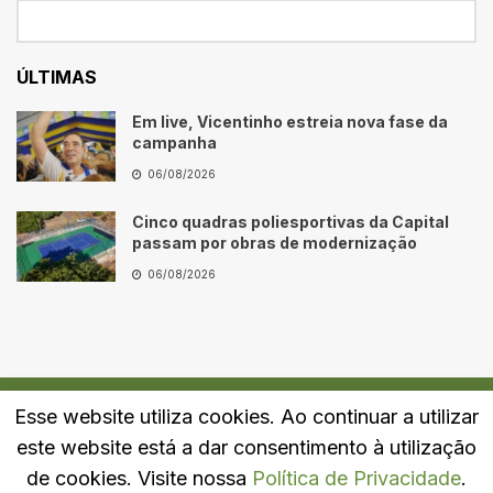
ÚLTIMAS
Em live, Vicentinho estreia nova fase da
campanha
06/08/2026
Cinco quadras poliesportivas da Capital
passam por obras de modernização
06/08/2026
Esse website utiliza cookies. Ao continuar a utilizar
Quem Somos
Fale Conosco
Política de Privacidade
este website está a dar consentimento à utilização
© 2024
Portal LJ
- Todos os direitos reservados.
de cookies. Visite nossa
Política de Privacidade
.