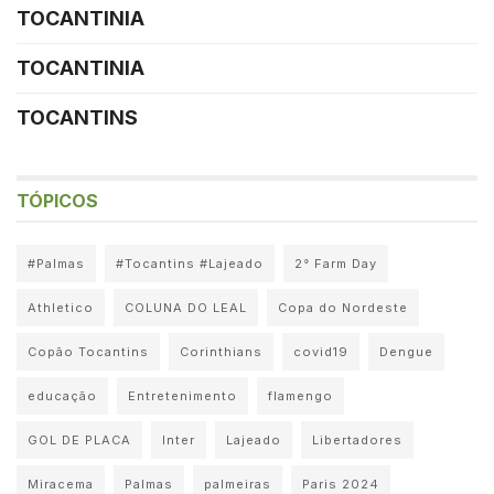
TOCANTINIA
TOCANTINIA
TOCANTINS
TÓPICOS
#Palmas
#Tocantins #Lajeado
2° Farm Day
Athletico
COLUNA DO LEAL
Copa do Nordeste
Copão Tocantins
Corinthians
covid19
Dengue
educação
Entretenimento
flamengo
GOL DE PLACA
Inter
Lajeado
Libertadores
Miracema
Palmas
palmeiras
Paris 2024