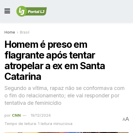
Home
Brasil
Homem é preso em
flagrante após tentar
atropelar a ex em Santa
Catarina
Segundo a vítima, rapaz não se conformava com
o fim do relacionamento; ele vai responder por
tentativa de feminicídio
por
CNN
19/12/2024
A
A
Tempo de leitura: 1 leitura minuciosa