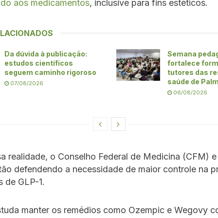
nado aos medicamentos
, inclusive para fins estéticos.
ELACIONADOS
Da dúvida à publicação:
Semana peda
estudos científicos
fortalece for
seguem caminho rigoroso
tutores das r
saúde de Pal
07/08/2026
06/08/2026
a realidade, o Conselho Federal de Medicina (CFM) e
tão defendendo a necessidade de maior controle na p
s de GLP-1.
studa manter os remédios como Ozempic e Wegovy co