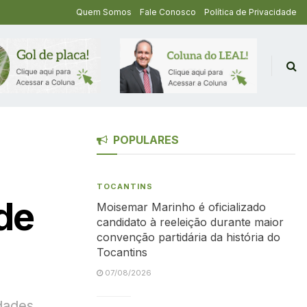
Quem Somos
Fale Conosco
Política de Privacidade
POPULARES
TOCANTINS
de
Moisemar Marinho é oficializado
candidato à reeleição durante maior
convenção partidária da história do
Tocantins
07/08/2026
dades