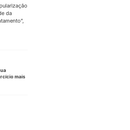
pularização
de da
atamento”,
sua
rcício mais