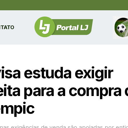
TATO
isa estuda exigir
eita para a compra 
mpic
as exigências de venda são apoiadas por enti