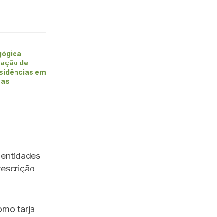
gógica
mação de
esidências em
mas
 entidades
rescrição
mo tarja