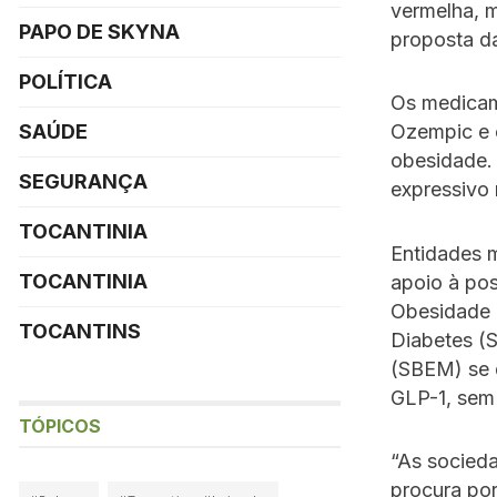
vermelha, m
PAPO DE SKYNA
proposta da
POLÍTICA
Os medicam
SAÚDE
Ozempic e 
obesidade. 
SEGURANÇA
expressivo 
TOCANTINIA
Entidades m
TOCANTINIA
apoio à pos
Obesidade 
TOCANTINS
Diabetes (S
(SBEM) se 
GLP-1, sem 
TÓPICOS
“As socied
procura po