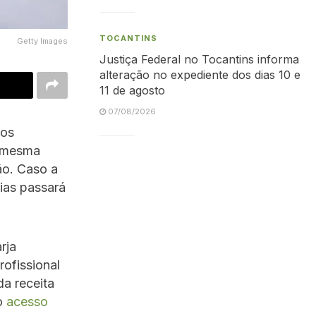
TOCANTINS
Getty Images
Justiça Federal no Tocantins informa
alteração no expediente dos dias 10 e
11 de agosto
07/08/2026
 os
a mesma
ão. Caso a
ias passará
rja
ofissional
da receita
o
acesso