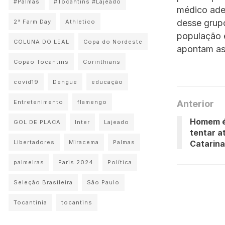
#Palmas
#Tocantins #Lajeado
médico ade
desse grup
2° Farm Day
Athletico
população 
COLUNA DO LEAL
Copa do Nordeste
apontam as
Copão Tocantins
Corinthians
covid19
Dengue
educação
Entretenimento
flamengo
Anterior
Homem é
GOL DE PLACA
Inter
Lajeado
tentar a
Libertadores
Miracema
Palmas
Catarina
palmeiras
Paris 2024
Política
Seleção Brasileira
São Paulo
Tocantinia
tocantins