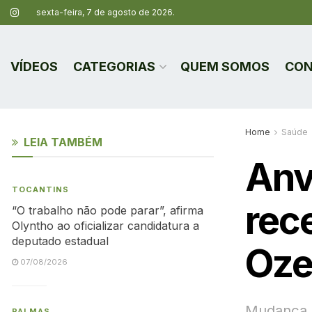
sexta-feira, 7 de agosto de 2026.
VÍDEOS
CATEGORIAS
QUEM SOMOS
CON
Home
Saúde
LEIA TAMBÉM
Anv
TOCANTINS
rec
“O trabalho não pode parar”, afirma
Olyntho ao oficializar candidatura a
deputado estadual
Oze
07/08/2026
Mudança n
PALMAS