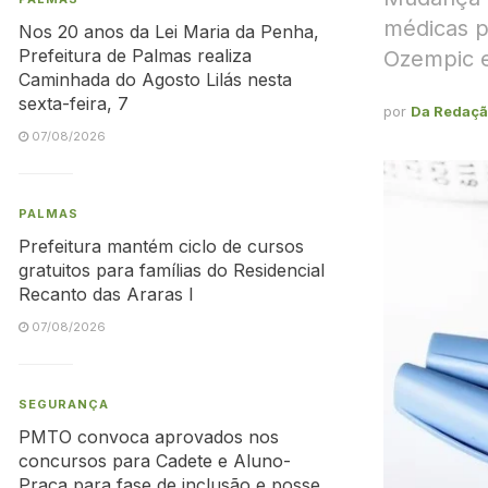
médicas 
Nos 20 anos da Lei Maria da Penha,
Prefeitura de Palmas realiza
Ozempic 
Caminhada do Agosto Lilás nesta
sexta-feira, 7
por
Da Redaç
07/08/2026
PALMAS
Prefeitura mantém ciclo de cursos
gratuitos para famílias do Residencial
Recanto das Araras I
07/08/2026
SEGURANÇA
PMTO convoca aprovados nos
concursos para Cadete e Aluno-
Praça para fase de inclusão e posse