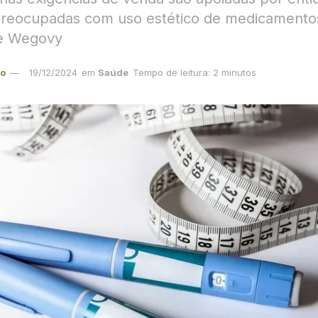
preocupadas com uso estético de medicament
e Wegovy
ão
19/12/2024
em
Saúde
Tempo de leitura: 2 minutos