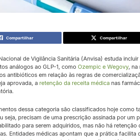
Compartilhar
Compartilhar
acional de Vigilância Sanitária (Anvisa) estuda incluir
os análogos ao GLP-1, como
Ozempic e Wegovy
, n
os antibióticos em relação às regras de comercializaç
eja aprovada, a
retenção da receita médica
nas farmác
tória.
ntos dessa categoria são classificados hoje como ta
u seja, precisam de uma prescrição assinada por um pr
bilitado para serem adquiridos, mas não há retenção 
as. Entidades médicas apontam que a prática facilita 