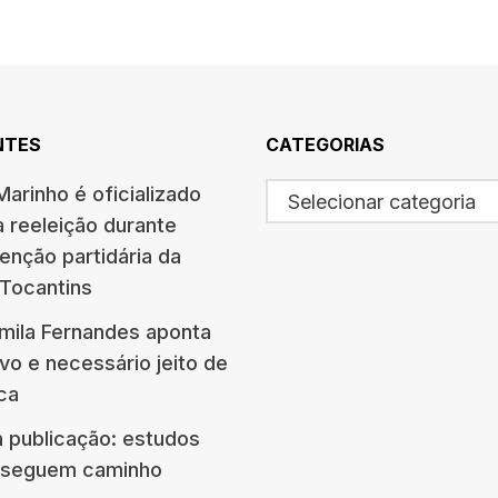
NTES
CATEGORIAS
arinho é oficializado
Selecionar categoria
à reeleição durante
enção partidária da
 Tocantins
amila Fernandes aponta
vo e necessário jeito de
ica
à publicação: estudos
s seguem caminho