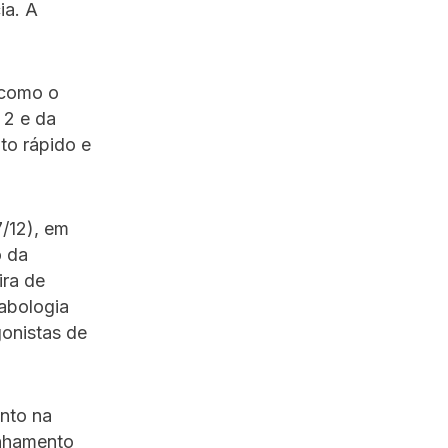
ia. A
 como o
 2 e da
to rápido e
7/12), em
o da
ira de
abologia
onistas de
nto na
anhamento