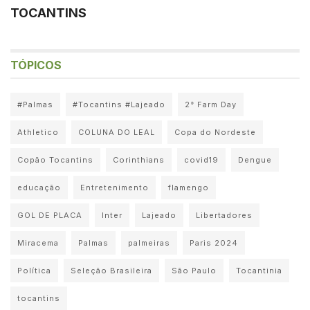
TOCANTINS
TÓPICOS
#Palmas
#Tocantins #Lajeado
2° Farm Day
Athletico
COLUNA DO LEAL
Copa do Nordeste
Copão Tocantins
Corinthians
covid19
Dengue
educação
Entretenimento
flamengo
GOL DE PLACA
Inter
Lajeado
Libertadores
Miracema
Palmas
palmeiras
Paris 2024
Política
Seleção Brasileira
São Paulo
Tocantinia
tocantins