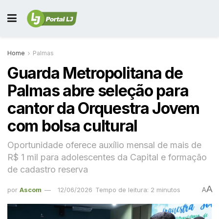
Home
Palmas
Guarda Metropolitana de
Palmas abre seleção para
cantor da Orquestra Jovem
com bolsa cultural
Oportunidade oferece auxílio mensal de mais de
R$ 1 mil para adolescentes da Capital e formação
de cadastro reserva
A
por
Ascom
12/06/2026
Tempo de leitura: 2 minutos
A