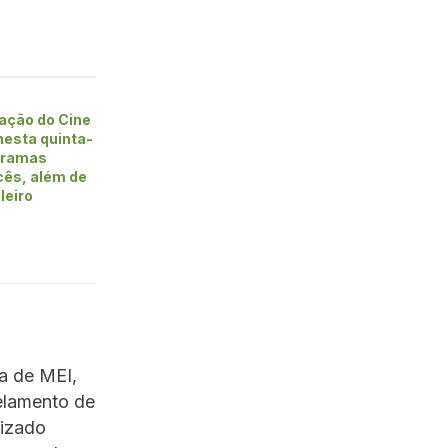
ação do Cine
 nesta quinta-
 dramas
cês, além de
leiro
xa de MEI,
celamento de
lizado