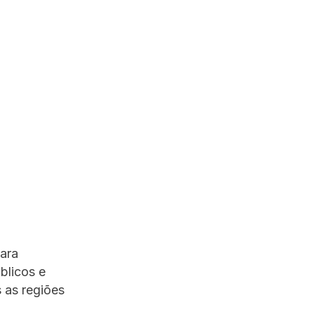
para
blicos e
 as regiões