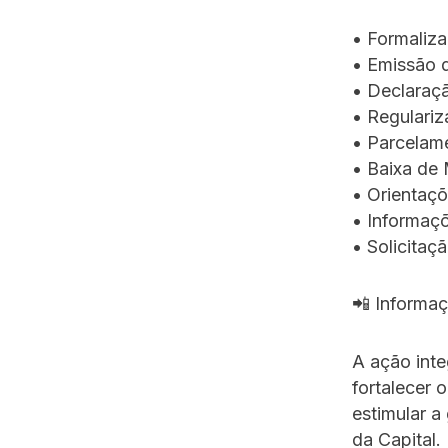
• Formaliz
• Emissão 
• Declaraç
• Regulariz
• Parcelam
• Baixa de
• Orientaçõ
• Informaçõ
• Solicitaç
📲 Informa
A ação inte
fortalecer 
estimular a
da Capital.