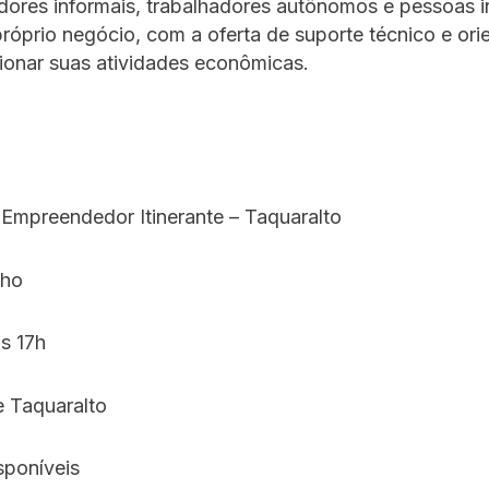
ores informais, trabalhadores autônomos e pessoas i
próprio negócio, com a oferta de suporte técnico e or
ionar suas atividades econômicas.
Empreendedor Itinerante – Taquaralto
nho
s 17h
 Taquaralto
sponíveis