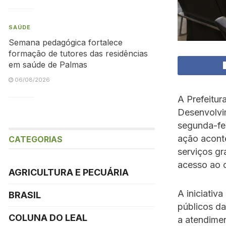
SAÚDE
Semana pedagógica fortalece
formação de tutores das residências
em saúde de Palmas
06/08/2026
A Prefeitur
Desenvolvi
segunda-fei
ação aconte
CATEGORIAS
serviços gr
acesso ao c
AGRICULTURA E PECUÁRIA
A iniciativ
BRASIL
públicos da
COLUNA DO LEAL
a atendime