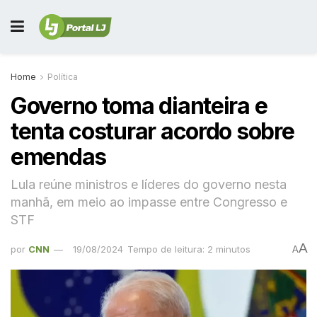
Home
Política
Governo toma dianteira e
tenta costurar acordo sobre
emendas
Lula reúne ministros e líderes do governo nesta
manhã, em meio ao impasse entre Congresso e
STF
A
por
CNN
19/08/2024
Tempo de leitura: 2 minutos
A