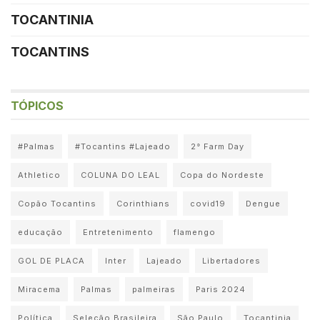
TOCANTINIA
TOCANTINS
TÓPICOS
#Palmas
#Tocantins #Lajeado
2° Farm Day
Athletico
COLUNA DO LEAL
Copa do Nordeste
Copão Tocantins
Corinthians
covid19
Dengue
educação
Entretenimento
flamengo
GOL DE PLACA
Inter
Lajeado
Libertadores
Miracema
Palmas
palmeiras
Paris 2024
Política
Seleção Brasileira
São Paulo
Tocantinia