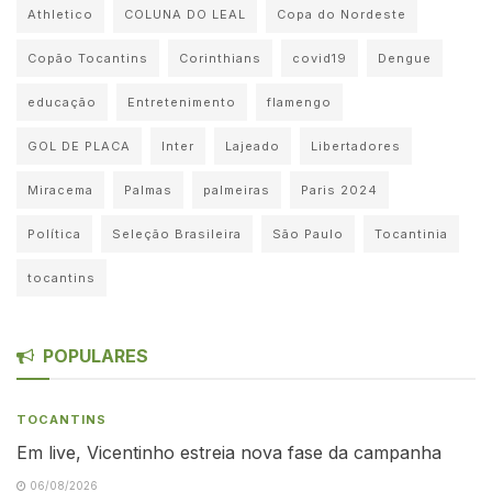
Athletico
COLUNA DO LEAL
Copa do Nordeste
Copão Tocantins
Corinthians
covid19
Dengue
educação
Entretenimento
flamengo
GOL DE PLACA
Inter
Lajeado
Libertadores
Miracema
Palmas
palmeiras
Paris 2024
Política
Seleção Brasileira
São Paulo
Tocantinia
tocantins
POPULARES
TOCANTINS
Em live, Vicentinho estreia nova fase da campanha
06/08/2026