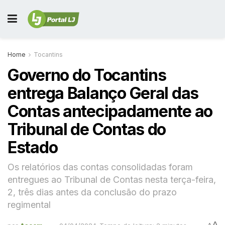
Home
Tocantins
Governo do Tocantins
entrega Balanço Geral das
Contas antecipadamente ao
Tribunal de Contas do
Estado
Os relatórios das contas consolidadas foram
entregues ao Tribunal de Contas nesta terça-feira,
2, três dias antes da conclusão do prazo
regimental
A