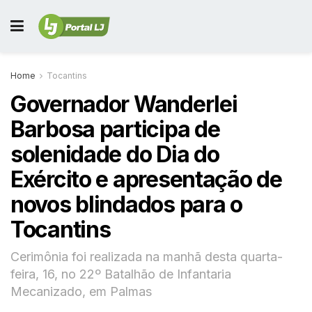
Home
Tocantins
Governador Wanderlei
Barbosa participa de
solenidade do Dia do
Exército e apresentação de
novos blindados para o
Tocantins
Cerimônia foi realizada na manhã desta quarta-
feira, 16, no 22º Batalhão de Infantaria
Mecanizado, em Palmas