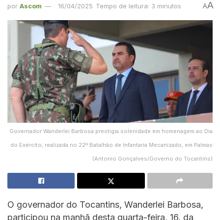
A
por
Ascom
16/04/2025
Tempo de leitura: 3 minutos
A
Governador Wanderlei Barbosa prestigia solenidade em homenagem ao Dia
do Exército, realizada no 22º Batalhão de Infantaria Mecanizado, em Palmas
(Antonio Gonçalves/Governo do Tocantins)
O governador do Tocantins, Wanderlei Barbosa,
participou na manhã desta quarta-feira, 16, da