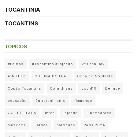
TOCANTINIA
TOCANTINS
TÓPICOS
#Palmas
#Tocantins #Lajeado
2° Farm Day
Athletico
COLUNA DO LEAL
Copa do Nordeste
Copão Tocantins
Corinthians
covid19
Dengue
educação
Entretenimento
flamengo
GOL DE PLACA
Inter
Lajeado
Libertadores
Miracema
Palmas
palmeiras
Paris 2024