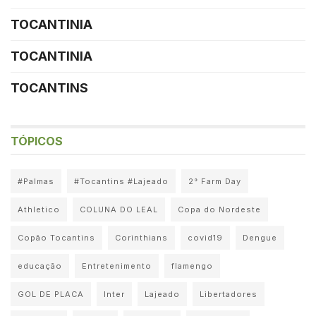
TOCANTINIA
TOCANTINIA
TOCANTINS
TÓPICOS
#Palmas
#Tocantins #Lajeado
2° Farm Day
Athletico
COLUNA DO LEAL
Copa do Nordeste
Copão Tocantins
Corinthians
covid19
Dengue
educação
Entretenimento
flamengo
GOL DE PLACA
Inter
Lajeado
Libertadores