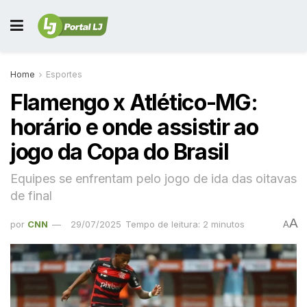
Home
Esportes
Flamengo x Atlético-MG:
horário e onde assistir ao
jogo da Copa do Brasil
Equipes se enfrentam pelo jogo de ida das oitavas
de final
A
por
CNN
29/07/2025
Tempo de leitura: 2 minutos
A