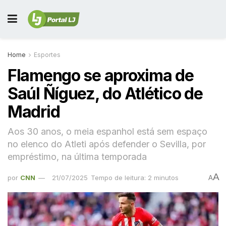
Home
Esportes
Flamengo se aproxima de
Saúl Ñíguez, do Atlético de
Madrid
Aos 30 anos, o meia espanhol está sem espaço
no elenco do Atleti após defender o Sevilla, por
empréstimo, na última temporada
A
por
CNN
21/07/2025
Tempo de leitura: 2 minutos
A