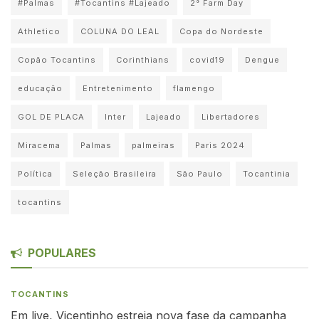
#Palmas
#Tocantins #Lajeado
2° Farm Day
Athletico
COLUNA DO LEAL
Copa do Nordeste
Copão Tocantins
Corinthians
covid19
Dengue
educação
Entretenimento
flamengo
GOL DE PLACA
Inter
Lajeado
Libertadores
Miracema
Palmas
palmeiras
Paris 2024
Política
Seleção Brasileira
São Paulo
Tocantinia
tocantins
POPULARES
TOCANTINS
Em live, Vicentinho estreia nova fase da campanha