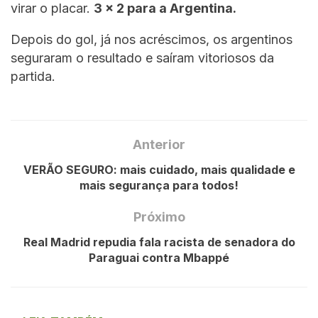
virar o placar.
3 x 2 para a Argentina.
Depois do gol, já nos acréscimos, os argentinos
seguraram o resultado e saíram vitoriosos da
partida.
Anterior
VERÃO SEGURO: mais cuidado, mais qualidade e
mais segurança para todos!
Próximo
Real Madrid repudia fala racista de senadora do
Paraguai contra Mbappé