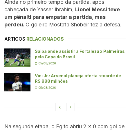
Ainda no primeiro tempo da partida, após
cabeçada de Yasser Ibrahim,
Lionel Messi teve
um pênalti para empatar a partida, mas
perdeu.
O goleiro Mostafa Shobeir fez a defesa.
ARTIGOS
RELACIONADOS
Saiba onde assistir a Fortaleza x Palmeiras
pela Copa do Brasil
05/08/2026
Vini Jr.: Arsenal planeja oferta recorde de
R$ 888 milhões
05/08/2026
Na segunda etapa, o Egito abriu 2 x 0 com gol de