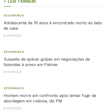
LEIA TAMBÉM
SEGURANÇA
Adolescente de 16 anos é encontrado morto ao lado
de casa
05/08/2026
SEGURANÇA
Suspeito de aplicar golpes em negociações de
fazendas é preso em Palmas
05/08/2026
SEGURANÇA
Homem morre em confronto após tentar fugir de
abordagem em rodovia, diz PM
05/08/2026