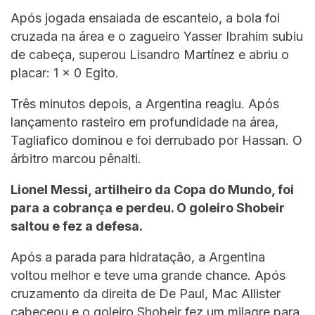
Após jogada ensaiada de escanteio, a bola foi
cruzada na área e o zagueiro Yasser Ibrahim subiu
de cabeça, superou Lisandro Martínez e abriu o
placar: 1 x 0 Egito.
Três minutos depois, a Argentina reagiu. Após
lançamento rasteiro em profundidade na área,
Tagliafico dominou e foi derrubado por Hassan. O
árbitro marcou pênalti.
Lionel Messi, artilheiro da Copa do Mundo, foi
para a cobrança e perdeu. O goleiro Shobeir
saltou e fez a defesa.
Após a parada para hidratação, a Argentina
voltou melhor e teve uma grande chance. Após
cruzamento da direita de De Paul, Mac Allister
cabeceou e o goleiro Shobeir fez um milagre para