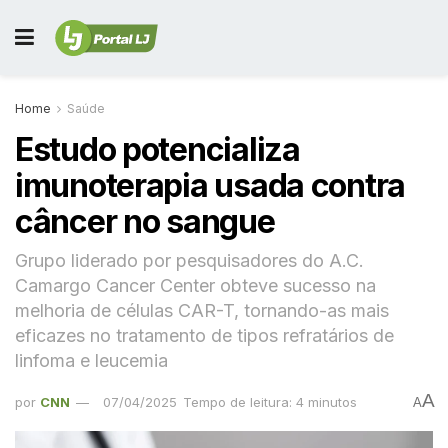
Home
Saúde
Estudo potencializa
imunoterapia usada contra
câncer no sangue
Grupo liderado por pesquisadores do A.C.
Camargo Cancer Center obteve sucesso na
melhoria de células CAR-T, tornando-as mais
eficazes no tratamento de tipos refratários de
linfoma e leucemia
A
por
CNN
07/04/2025
Tempo de leitura: 4 minutos
A