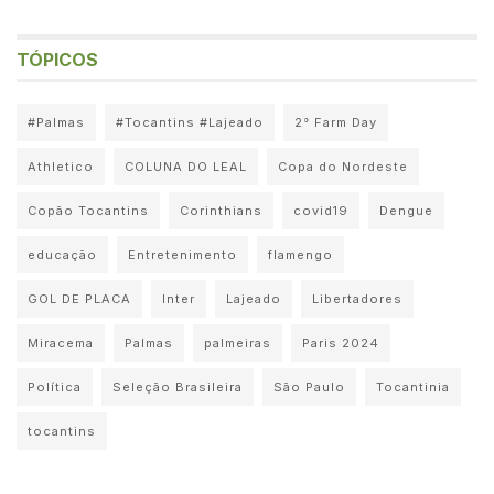
TÓPICOS
#Palmas
#Tocantins #Lajeado
2° Farm Day
Athletico
COLUNA DO LEAL
Copa do Nordeste
Copão Tocantins
Corinthians
covid19
Dengue
educação
Entretenimento
flamengo
GOL DE PLACA
Inter
Lajeado
Libertadores
Miracema
Palmas
palmeiras
Paris 2024
Política
Seleção Brasileira
São Paulo
Tocantinia
tocantins