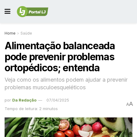
Home
Saúde
Alimentação balanceada
pode prevenir problemas
ortopédicos; entenda
Veja como os alimentos podem ajudar a prevenir
problemas musculoesqueléticos
por
Da Redação
07/04/2025
A
A
Tempo de leitura: 2 minutos