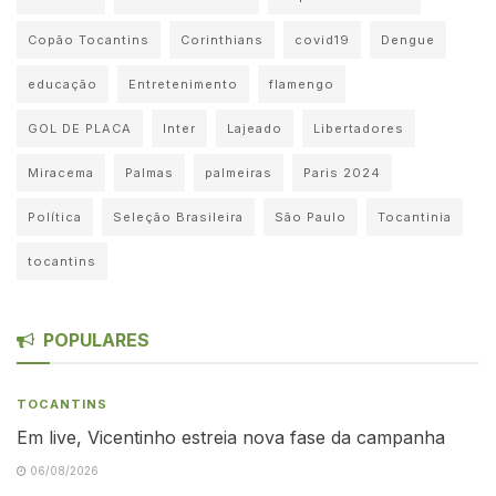
Copão Tocantins
Corinthians
covid19
Dengue
educação
Entretenimento
flamengo
GOL DE PLACA
Inter
Lajeado
Libertadores
Miracema
Palmas
palmeiras
Paris 2024
Política
Seleção Brasileira
São Paulo
Tocantinia
tocantins
POPULARES
TOCANTINS
Em live, Vicentinho estreia nova fase da campanha
06/08/2026