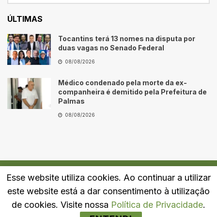
ÚLTIMAS
Tocantins terá 13 nomes na disputa por
duas vagas no Senado Federal
08/08/2026
Médico condenado pela morte da ex-
companheira é demitido pela Prefeitura de
Palmas
08/08/2026
Esse website utiliza cookies. Ao continuar a utilizar
Quem Somos
Fale Conosco
Política de Privacidade
este website está a dar consentimento à utilização
© 2024
Portal LJ
- Todos os direitos reservados.
de cookies. Visite nossa
Política de Privacidade
.