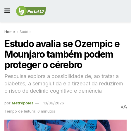
Home
Saúde
Estudo avalia se Ozempic e
Mounjaro também podem
proteger o cérebro
Pesquisa explora a possibilidade de, ao tratar a
diabetes, a semaglutida e a tirzepatida reduzirem
o risco de declínio cognitivo e demência
por
Metrópoles
13/06/2026
A
A
Tempo de leitura: 6 minutos