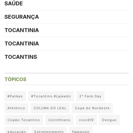
SAÚDE
SEGURANÇA
TOCANTINIA
TOCANTINIA
TOCANTINS
TÓPICOS
#Palmas
#Tocantins #Lajeado
2° Farm Day
Athletico
COLUNA DO LEAL
Copa do Nordeste
Copão Tocantins
Corinthians
covid19
Dengue
educação
Entretenimento
flamengo