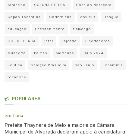
Athletico
COLUNA DO LEAL
Copa do Nordeste
Copão Tocantins
Corinthians
covid19
Dengue
educação
Entretenimento
flamengo
GOL DE PLACA
Inter
Lajeado
Libertadores
Miracema
Palmas
palmeiras
Paris 2024
Política
Seleção Brasileira
São Paulo
Tocantinia
tocantins
POPULARES
POLÍTICA
Prefeita Thaynara de Melo e maioria da Câmara
Municipal de Alvorada declaram apoio à candidatura