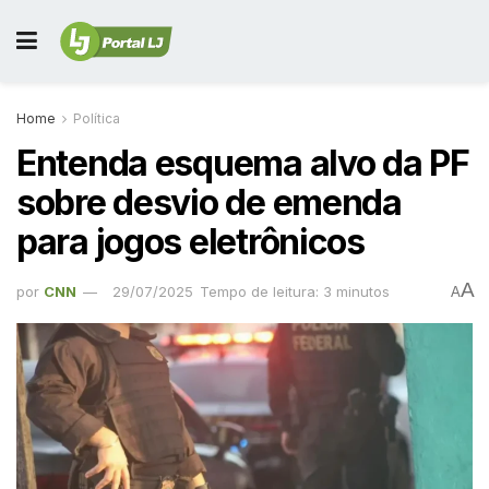
Home
Política
Entenda esquema alvo da PF
sobre desvio de emenda
para jogos eletrônicos
A
por
CNN
29/07/2025
Tempo de leitura: 3 minutos
A