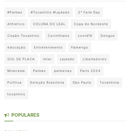
#Palmas
#Tocantins #Lajeado
2° Farm Day
Athletico
COLUNA DO LEAL
Copa do Nordeste
Copão Tocantins
Corinthians
covid19
Dengue
educação
Entretenimento
flamengo
GOL DE PLACA
Inter
Lajeado
Libertadores
Miracema
Palmas
palmeiras
Paris 2024
Política
Seleção Brasileira
São Paulo
Tocantinia
tocantins
POPULARES