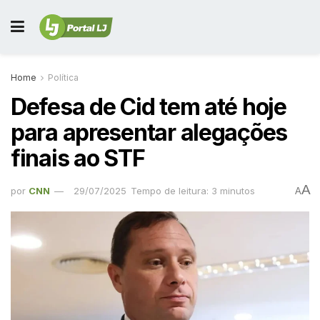
Home
Política
Defesa de Cid tem até hoje
para apresentar alegações
finais ao STF
A
por
CNN
29/07/2025
Tempo de leitura: 3 minutos
A