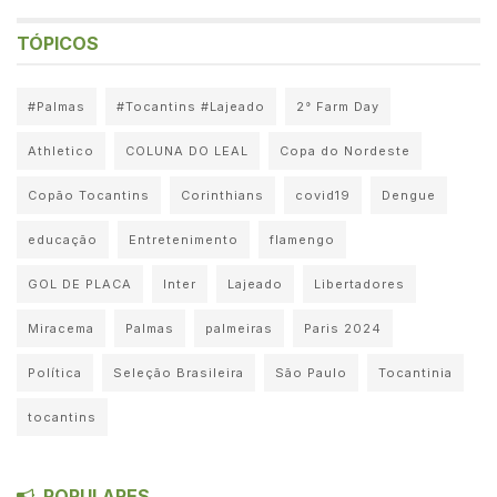
TÓPICOS
#Palmas
#Tocantins #Lajeado
2° Farm Day
Athletico
COLUNA DO LEAL
Copa do Nordeste
Copão Tocantins
Corinthians
covid19
Dengue
educação
Entretenimento
flamengo
GOL DE PLACA
Inter
Lajeado
Libertadores
Miracema
Palmas
palmeiras
Paris 2024
Política
Seleção Brasileira
São Paulo
Tocantinia
tocantins
POPULARES