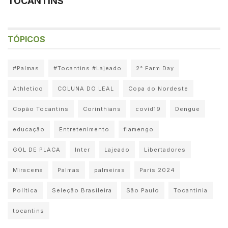
TOCANTINS
TÓPICOS
#Palmas
#Tocantins #Lajeado
2° Farm Day
Athletico
COLUNA DO LEAL
Copa do Nordeste
Copão Tocantins
Corinthians
covid19
Dengue
educação
Entretenimento
flamengo
GOL DE PLACA
Inter
Lajeado
Libertadores
Miracema
Palmas
palmeiras
Paris 2024
Política
Seleção Brasileira
São Paulo
Tocantinia
tocantins