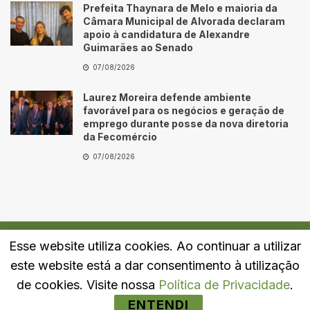
Prefeita Thaynara de Melo e maioria da
Câmara Municipal de Alvorada declaram
apoio à candidatura de Alexandre
Guimarães ao Senado
07/08/2026
Laurez Moreira defende ambiente
favorável para os negócios e geração de
emprego durante posse da nova diretoria
da Fecomércio
07/08/2026
Esse website utiliza cookies. Ao continuar a utilizar
Quem Somos
Fale Conosco
Política de Privacidade
este website está a dar consentimento à utilização
© 2024
Portal LJ
- Todos os direitos reservados.
de cookies. Visite nossa
Política de Privacidade
.
ENTENDI