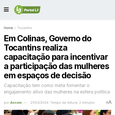
Home
Tocantins
Em Colinas, Governo do
Tocantins realiza
capacitação para incentivar
a participação das mulheres
em espaços de decisão
Capacitação tem como meta fomentar o
engajamento ativo das mulheres na esfera política
A
por
Ascom
21/03/2024
Tempo de leitura: 2 minutos
A