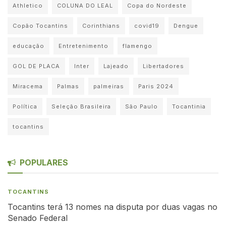
Athletico
COLUNA DO LEAL
Copa do Nordeste
Copão Tocantins
Corinthians
covid19
Dengue
educação
Entretenimento
flamengo
GOL DE PLACA
Inter
Lajeado
Libertadores
Miracema
Palmas
palmeiras
Paris 2024
Política
Seleção Brasileira
São Paulo
Tocantinia
tocantins
POPULARES
TOCANTINS
Tocantins terá 13 nomes na disputa por duas vagas no
Senado Federal