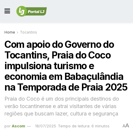
Home
Tocantins
Com apoio do Governo do
Tocantins, Praia do Coco
impulsiona turismo e
economia em Babaçulândia
na Temporada de Praia 2025
Praia do Coco é um dos principais destinos do
verão tocantinense e atrai visitantes de várias
regiões que buscam lazer, cultura e segurança
A
por
Ascom
18/07/2025
Tempo de leitura: 6 minutos
A