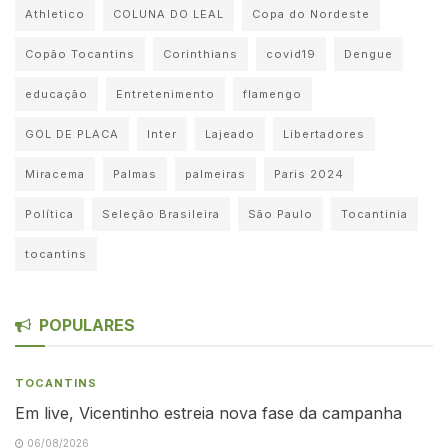
Athletico
COLUNA DO LEAL
Copa do Nordeste
Copão Tocantins
Corinthians
covid19
Dengue
educação
Entretenimento
flamengo
GOL DE PLACA
Inter
Lajeado
Libertadores
Miracema
Palmas
palmeiras
Paris 2024
Política
Seleção Brasileira
São Paulo
Tocantinia
tocantins
POPULARES
TOCANTINS
Em live, Vicentinho estreia nova fase da campanha
06/08/2026