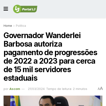
Home
Política
Governador Wanderlei
Barbosa autoriza
pagamento de progressões
de 2022 a 2023 para cerca
de 15 mil servidores
estaduais
A
por
Ascom
21/03/2024
Tempo de leitura: 2 minutos
A