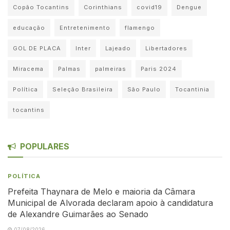
Copão Tocantins
Corinthians
covid19
Dengue
educação
Entretenimento
flamengo
GOL DE PLACA
Inter
Lajeado
Libertadores
Miracema
Palmas
palmeiras
Paris 2024
Política
Seleção Brasileira
São Paulo
Tocantinia
tocantins
POPULARES
POLÍTICA
Prefeita Thaynara de Melo e maioria da Câmara
Municipal de Alvorada declaram apoio à candidatura
de Alexandre Guimarães ao Senado
07/08/2026