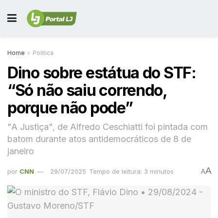
Home
Política
Dino sobre estátua do STF:
“Só não saiu correndo,
porque não pode”
"A Justiça", de Alfredo Ceschiatti foi pintada com
batom durante atos antidemocráticos de 8 de
janeiro
A
por
CNN
29/07/2025
Tempo de leitura: 3 minutos
A