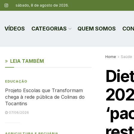
sábado, 8 de agosto de 2026.
VÍDEOS
CATEGORIAS
QUEM SOMOS
CON
Home
Saúde
LEIA TAMBÉM
Diet
EDUCAÇÃO
202
Projeto Escolas que Transformam
chega à rede pública de Colinas do
Tocantins
‘pa
07/08/2026
res
AGRICULTURA E PECUÁRIA