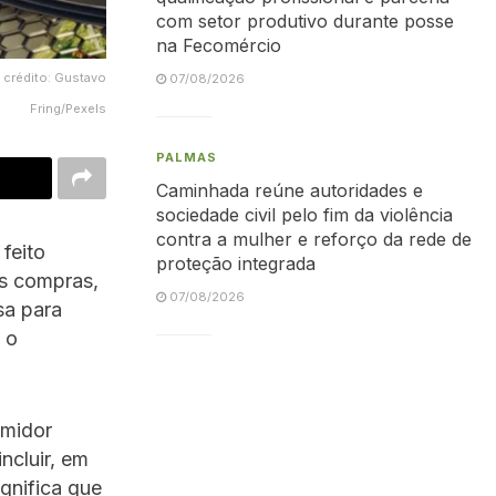
com setor produtivo durante posse
na Fecomércio
 crédito: Gustavo
07/08/2026
Fring/Pexels
PALMAS
Caminhada reúne autoridades e
sociedade civil pelo fim da violência
contra a mulher e reforço da rede de
 feito
proteção integrada
as compras,
07/08/2026
sa para
 o
umidor
ncluir, em
gnifica que