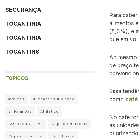
SEGURANÇA
Para caber
alimentos e
TOCANTINIA
(8,3%), e 
TOCANTINIA
que em vol
TOCANTINS
Ao mesmo t
de preço t
convencion
TÓPICOS
Essa tendê
como
café
#Palmas
#Tocantins #Lajeado
2° Farm Day
Athletico
No café to
COLUNA DO LEAL
Copa do Nordeste
as unidade
priorizando
Copão Tocantins
Corinthians