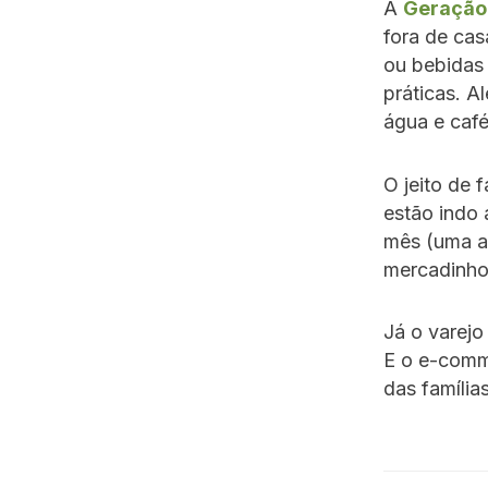
A
Geração
fora de cas
ou bebidas 
práticas. 
água e caf
O jeito de
estão indo 
mês (uma a
mercadinhos
Já o varejo
E o e-comm
das família