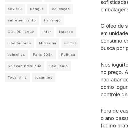
sofisticada
embalagen
covid19
Dengue
educação
Entretenimento
flamengo
O óleo de 
GOL DE PLACA
Inter
Lajeado
em unidades
consumo co
Libertadores
Miracema
Palmas
busca por 
palmeiras
Paris 2024
Política
Nos iogurt
Seleção Brasileira
São Paulo
no preço. A
Tocantinia
tocantins
não abando
como iogur
controle d
Fora de ca
o ano pass
(como prat