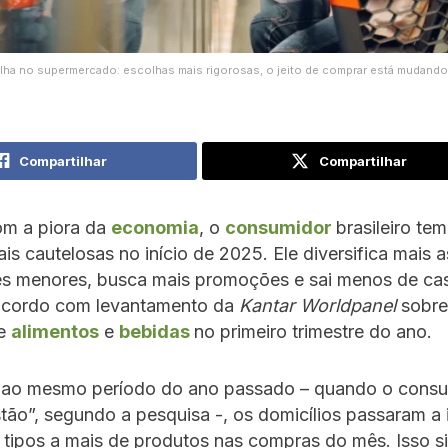
ilha no supermercado: escolhas mais rigorosas, o jeito de comprar está mudando
Compartilhar
Compartilhar
m a piora da
economia
, o
consumidor
brasileiro tem
is cautelosas no início de 2025. Ele diversifica mais 
es menores, busca mais promoções e sai menos de ca
acordo com levantamento da
Kantar Worldpanel
sobre
de
alimentos
e
bebidas
no primeiro trimestre do ano.
 ao mesmo período do ano passado – quando o cons
tão”, segundo a pesquisa -, os domicílios passaram a i
 tipos a mais de produtos nas compras do mês. Isso si