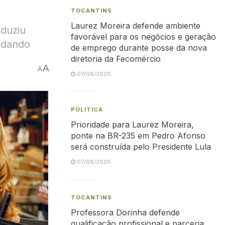
TOCANTINS
Laurez Moreira defende ambiente
eduziu
favorável para os negócios e geração
udando
de emprego durante posse da nova
diretoria da Fecomércio
A
A
07/08/2026
POLÍTICA
Prioridade para Laurez Moreira,
ponte na BR-235 em Pedro Afonso
será construída pelo Presidente Lula
07/08/2026
TOCANTINS
Professora Dorinha defende
qualificação profissional e parceria