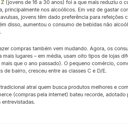
 Z
(jovens de 16 a 30 anos) foi a que mais reduziu o
a, principalmente nos alcoólicos. Em vez de gastar c
avulsas, jovens têm dado preferência para refeições 
Além disso, aumentou o consumo de bebidas não alcoó
é.
 fazer compras também vem mudando. Agora, os cons
a mais lugares – em média, usam oito tipos de lojas di
 mais que o ano passado). O pequeno comércio, com
 de bairro, cresceu entre as classes C e D/E.
 tradicional atrai quem busca produtos melhores e co
erce (compras pela internet) bateu recorde, adotado
s entrevistadas.