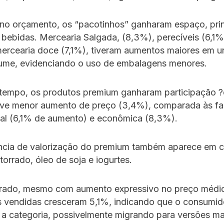
 no orçamento, os “pacotinhos” ganharam espaço, pri
 bebidas. Mercearia Salgada, (8,3%), perecíveis (6,1%
mercearia doce (7,1%), tiveram aumentos maiores em 
ume, evidenciando o uso de embalagens menores.
empo, os produtos premium ganharam participação ?e
eve menor aumento de preço (3,4%), comparada às fa
al (6,1% de aumento) e econômica (8,3%).
ncia de valorização do premium também aparece em c
torrado, óleo de soja e iogurtes.
rrado, mesmo com aumento expressivo no preço médio
s vendidas cresceram 5,1%, indicando que o consumid
 a categoria, possivelmente migrando para versões ma