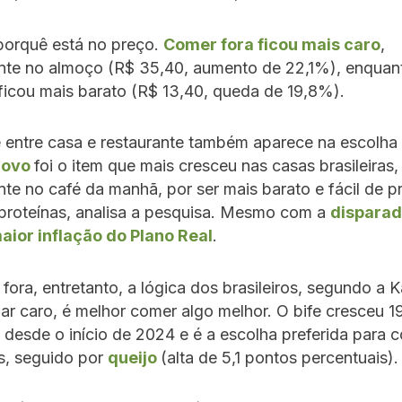
porquê está no preço.
Comer fora ficou mais caro
,
nte no almoço (R$ 35,40, aumento de 22,1%), enquan
ficou mais barato (R$ 13,40, queda de 19,8%).
 entre casa e restaurante também aparece na escolha
O
ovo
foi o item que mais cresceu nas casas brasileiras,
te no café da manhã, por ser mais barato e fácil de p
 proteínas, analisa a pesquisa. Mesmo com a
disparad
aior inflação do Plano Real
.
fora, entretanto, a lógica dos brasileiros, segundo a Ka
ar caro, é melhor comer algo melhor. O bife cresceu 1
 desde o início de 2024 e é a escolha preferida para 
s, seguido por
queijo
(alta de 5,1 pontos percentuais)