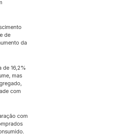
m
escimento
de de
aumento da
a de 16,2%
lume, mas
agregado,
dade com
paração com
comprados
consumido.