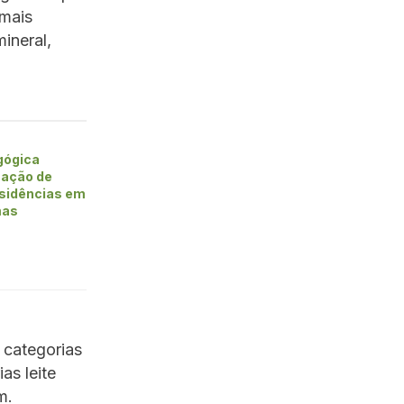
 mais
ineral,
gógica
mação de
esidências em
mas
categorias
as leite
em.