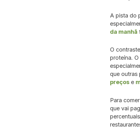
A pista do 
especialme
da manhã
O contraste
proteína. 
especialmen
que outras
preços
e
m
Para comer 
que vai pag
percentuais
restaurante