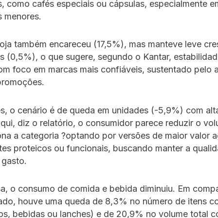
s, como cafés especiais ou cápsulas, especialmente e
s menores.
soja também encareceu (17,5%), mas manteve leve cr
 (0,5%), o que sugere, segundo o Kantar, estabilida
m foco em marcas mais confiáveis, sustentado pelo 
promoções.
es, o cenário é de queda em unidades (-5,9%) com alt
qui, diz o relatório, o consumidor parece reduzir o vo
na a categoria ?optando por versões de maior valor 
tes proteicos ou funcionais, buscando manter a quali
e gasto.
sa, o consumo de comida e bebida diminuiu. Em com
ado, houve uma queda de 8,3% no número de itens 
os, bebidas ou lanches) e de 20,9% no volume total 