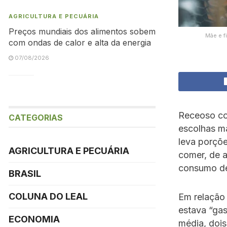
AGRICULTURA E PECUÁRIA
Preços mundiais dos alimentos sobem
Mãe e f
com ondas de calor e alta da energia
07/08/2026
Receoso co
CATEGORIAS
escolhas ma
leva porçõ
AGRICULTURA E PECUÁRIA
comer, de 
consumo 
BRASIL
COLUNA DO LEAL
Em relação
estava “gas
ECONOMIA
média, dois