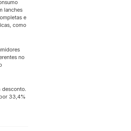
 consumo
om lanches
completas e
licas, como
umidores
ferentes no
o
m desconto.
 por 33,4%