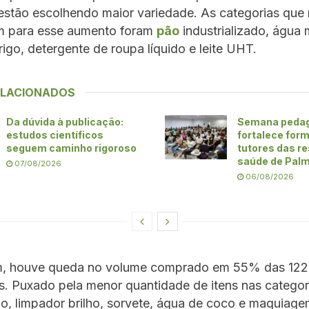
 estão escolhendo maior variedade. As categorias que
am para esse aumento foram
pão
industrializado, água m
trigo, detergente de roupa líquido e leite UHT.
ELACIONADOS
Da dúvida à publicação:
Semana peda
estudos científicos
fortalece for
seguem caminho rigoroso
tutores das r
saúde de Pal
07/08/2026
06/08/2026
m, houve queda no volume comprado em 55% das 122 
. Puxado pela menor quantidade de itens nas categori
o, limpador brilho, sorvete, água de coco e maquiag