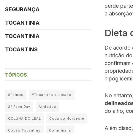
perde parte
SEGURANÇA
a absorção”
TOCANTINIA
Dieta 
TOCANTINIA
De acordo c
TOCANTINS
nutrição do
confirmam
propriedade
TÓPICOS
hipoglicemi
No entanto,
#Palmas
#Tocantins #Lajeado
delineados
2° Farm Day
Athletico
do alho, co
COLUNA DO LEAL
Copa do Nordeste
Além disso
Copão Tocantins
Corinthians