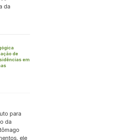
a da
gógica
mação de
esidências em
mas
uto para
 o da
stômago
mentos, ele