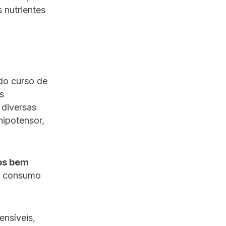
 nutrientes
do curso de
s
 diversas
hipotensor,
cos bem
 o consumo
nsíveis,