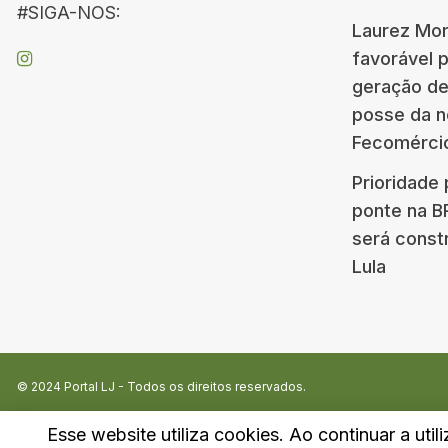
#SIGA-NOS:
Laurez Mor
favorável 
geração d
posse da n
Fecomérci
Prioridade 
ponte na 
será const
Lula
© 2024
Portal LJ
- Todos os direitos reservados.
Esse website utiliza cookies. Ao continuar a util