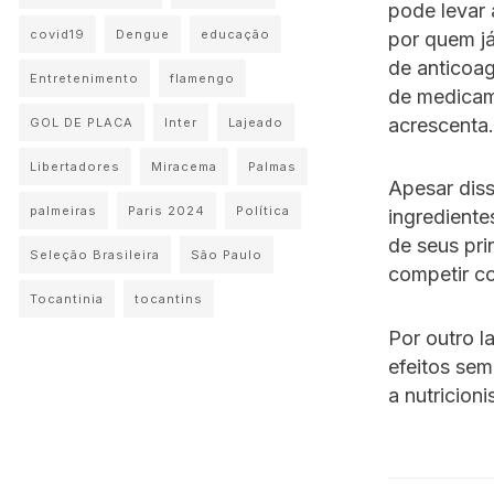
pode levar
covid19
Dengue
educação
por quem j
de anticoag
Entretenimento
flamengo
de medicame
acrescenta.
GOL DE PLACA
Inter
Lajeado
Libertadores
Miracema
Palmas
Apesar dis
palmeiras
Paris 2024
Política
ingrediente
de seus pri
Seleção Brasileira
São Paulo
competir co
Tocantinia
tocantins
Por outro l
efeitos se
a nutricioni