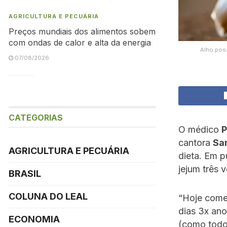
AGRICULTURA E PECUÁRIA
Preços mundiais dos alimentos sobem
com ondas de calor e alta da energia
Alho poss
07/08/2026
CATEGORIAS
O médico
P
cantora
Sa
AGRICULTURA E PECUÁRIA
dieta. Em p
jejum três 
BRASIL
COLUNA DO LEAL
“Hoje começ
dias 3x ano
ECONOMIA
(como todo