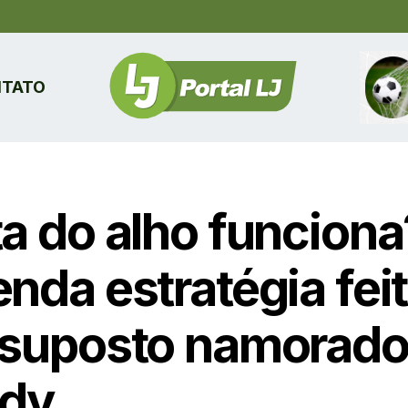
TATO
ta do alho funciona
nda estratégia fei
 suposto namorado
dy