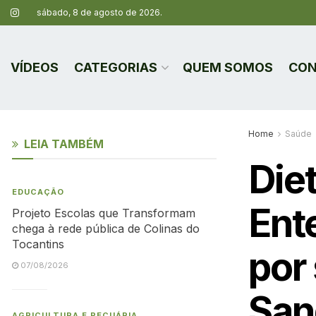
sábado, 8 de agosto de 2026.
VÍDEOS
CATEGORIAS
QUEM SOMOS
CON
Home
Saúde
LEIA TAMBÉM
Die
EDUCAÇÃO
Ente
Projeto Escolas que Transformam
chega à rede pública de Colinas do
Tocantins
por
07/08/2026
San
AGRICULTURA E PECUÁRIA