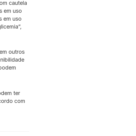
om cautela
es em uso
es em uso
licemia”,
sem outros
nibilidade
s podem
odem ter
acordo com