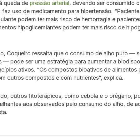
 à queda de
pressão arterial
, devendo ser consumido c
á faz uso de medicamento para hipertensão. “Pacient
ulante podem ter mais risco de hemorragia e pacient
ntos hipoglicemiantes podem ter mais risco de hipog
so, Coqueiro ressalta que o consumo de alho puro — 
s — pode ser uma estratégia para aumentar a biodispo
ncípios ativos. “Os compostos bioativos de alimento
m outros compostos e com nutrientes”, explica.
ado, outros fitoterápicos, como cebola e o orégano, p
melhantes aos observados pelo consumo do alho, de 
sta.