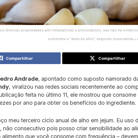
ui diversas propriedades anti-inflamatórias e antioxidantes, mas não há evidênci
sustentem a "dieta do alho", segundo especialista •
Compartilhar
Compartilhar
edro Andrade
, apontado como suposto namorado d
ndy
, viralizou nas redes sociais recentemente ao comp
ublicação feita no último 11, ele mostrou que consome
vezes por ano para obter os benefícios do ingrediente.
o meu terceiro ciclo anual de alho em jejum. Eu uso 
, não consecutivo pois posso criar sensibilidade ao al
 alimento que você consome com frequência – deve