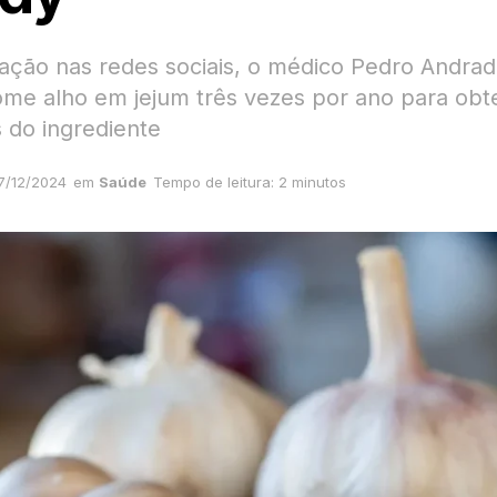
ação nas redes sociais, o médico Pedro Andra
me alho em jejum três vezes por ano para obt
s do ingrediente
7/12/2024
em
Saúde
Tempo de leitura: 2 minutos