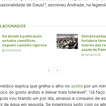
 sazonalidade de Deus)”, escreveu Andrade, na legend
ELACIONADOS
Da dúvida à publicação:
Semana peda
estudos científicos
fortalece for
seguem caminho rigoroso
tutores das r
saúde de Pal
07/08/2026
06/08/2026
médico explica que grelha o alho no
azeite
por um min
ouco do gosto ardido e deixar mais tolerável”. “Já faço
pois vou tirando um por dia, amasso e consumo de e
l de água em seguida. Se ingerirmos junto com os ali