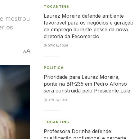
TOCANTINS
Laurez Moreira defende ambiente
de mostrou
favorável para os negócios e geração
er os
de emprego durante posse da nova
diretoria da Fecomércio
07/08/2026
A
A
POLÍTICA
Prioridade para Laurez Moreira,
ponte na BR-235 em Pedro Afonso
será construída pelo Presidente Lula
07/08/2026
TOCANTINS
Professora Dorinha defende
qualificação profissional e parceria