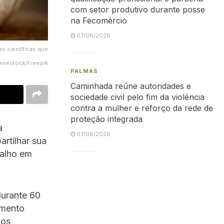
com setor produtivo durante posse
na Fecomércio
07/08/2026
as científicas que
 wirestock/Freepik
PALMAS
Caminhada reúne autoridades e
sociedade civil pelo fim da violência
contra a mulher e reforço da rede de
proteção integrada
a
07/08/2026
artilhar sua
 alho em
durante 60
imento
mos