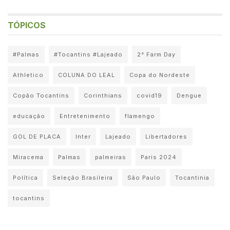
TÓPICOS
#Palmas
#Tocantins #Lajeado
2° Farm Day
Athletico
COLUNA DO LEAL
Copa do Nordeste
Copão Tocantins
Corinthians
covid19
Dengue
educação
Entretenimento
flamengo
GOL DE PLACA
Inter
Lajeado
Libertadores
Miracema
Palmas
palmeiras
Paris 2024
Política
Seleção Brasileira
São Paulo
Tocantinia
tocantins