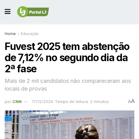
Home
Educação
Fuvest 2025 tem abstenção
de 7,12% no segundo dia da
2ª fase
Mais de 2 mil candidatos não compareceram aos
locais de provas
A
por
CNN
17/12/2024
Tempo de leitura: 2 minutos
A