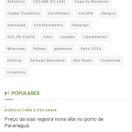
Athletico
COLUNA DO LEAL
Copa do Nordeste
Copão Tocantins
Corinthians
covid19
Dengue
educação
Entretenimento
flamengo
GOL DE PLACA
Inter
Lajeado
Libertadores
Miracema
Palmas
palmeiras
Paris 2024
Política
Seleção Brasileira
São Paulo
Tocantinia
tocantins
POPULARES
AGRICULTURA E PECUÁRIA
Preço da soja registra nova alta no porto de
Paranaguá