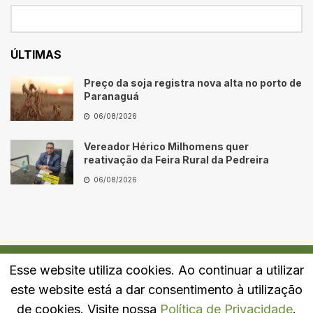
ÚLTIMAS
Preço da soja registra nova alta no porto de
Paranaguá
06/08/2026
Vereador Hérico Milhomens quer
reativação da Feira Rural da Pedreira
06/08/2026
Esse website utiliza cookies. Ao continuar a utilizar
Quem Somos
Fale Conosco
Política de Privacidade
este website está a dar consentimento à utilização
© 2024
Portal LJ
- Todos os direitos reservados.
de cookies. Visite nossa
Política de Privacidade
.