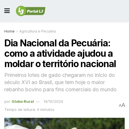
Home
Agricultura e Pecuária
Dia Nacional da Pecuária:
como a atividade ajudou a
moldar o território nacional
Primeiros lotes de gado chegaram no início do
século XVI ao Brasil, que tem hoje o maior
rebanho bovino para fins comerciais do mundo
por
Globo Rural
14/10/2024
A
A
Tempo de leitura: 4 minutos