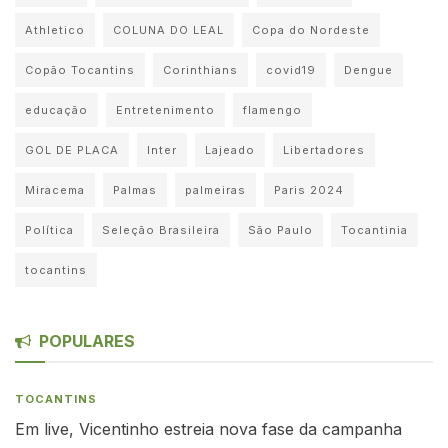
Athletico
COLUNA DO LEAL
Copa do Nordeste
Copão Tocantins
Corinthians
covid19
Dengue
educação
Entretenimento
flamengo
GOL DE PLACA
Inter
Lajeado
Libertadores
Miracema
Palmas
palmeiras
Paris 2024
Política
Seleção Brasileira
São Paulo
Tocantinia
tocantins
POPULARES
TOCANTINS
Em live, Vicentinho estreia nova fase da campanha