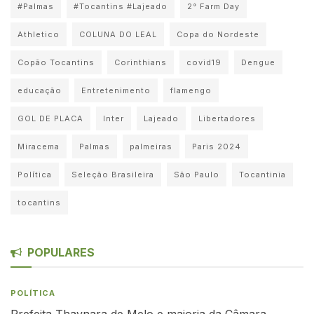
#Palmas
#Tocantins #Lajeado
2° Farm Day
Athletico
COLUNA DO LEAL
Copa do Nordeste
Copão Tocantins
Corinthians
covid19
Dengue
educação
Entretenimento
flamengo
GOL DE PLACA
Inter
Lajeado
Libertadores
Miracema
Palmas
palmeiras
Paris 2024
Política
Seleção Brasileira
São Paulo
Tocantinia
tocantins
POPULARES
POLÍTICA
Prefeita Thaynara de Melo e maioria da Câmara