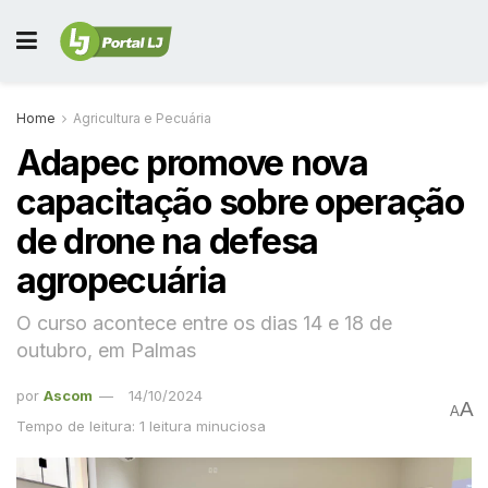
Home
Agricultura e Pecuária
Adapec promove nova
capacitação sobre operação
de drone na defesa
agropecuária
O curso acontece entre os dias 14 e 18 de
outubro, em Palmas
por
Ascom
14/10/2024
A
A
Tempo de leitura: 1 leitura minuciosa