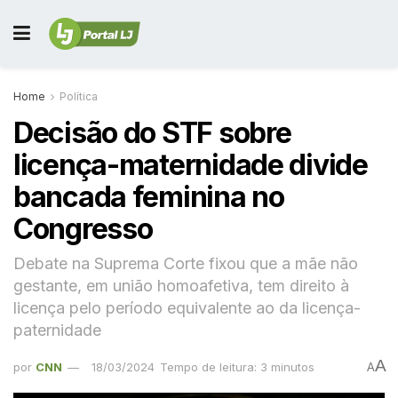
Home
Política
Decisão do STF sobre
licença-maternidade divide
bancada feminina no
Congresso
Debate na Suprema Corte fixou que a mãe não
gestante, em união homoafetiva, tem direito à
licença pelo período equivalente ao da licença-
paternidade
A
por
CNN
18/03/2024
Tempo de leitura: 3 minutos
A