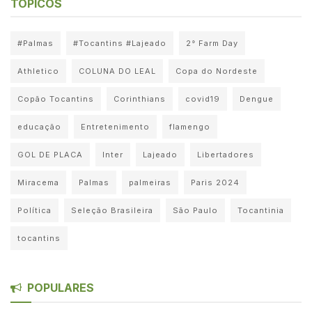
TÓPICOS
#Palmas
#Tocantins #Lajeado
2° Farm Day
Athletico
COLUNA DO LEAL
Copa do Nordeste
Copão Tocantins
Corinthians
covid19
Dengue
educação
Entretenimento
flamengo
GOL DE PLACA
Inter
Lajeado
Libertadores
Miracema
Palmas
palmeiras
Paris 2024
Política
Seleção Brasileira
São Paulo
Tocantinia
tocantins
POPULARES