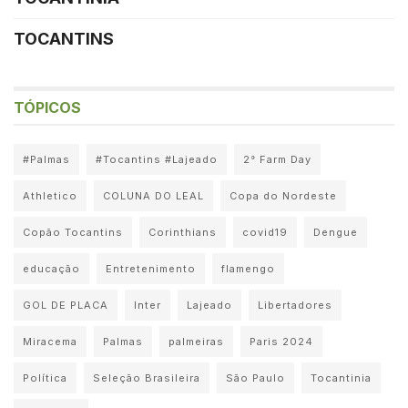
TOCANTINS
TÓPICOS
#Palmas
#Tocantins #Lajeado
2° Farm Day
Athletico
COLUNA DO LEAL
Copa do Nordeste
Copão Tocantins
Corinthians
covid19
Dengue
educação
Entretenimento
flamengo
GOL DE PLACA
Inter
Lajeado
Libertadores
Miracema
Palmas
palmeiras
Paris 2024
Política
Seleção Brasileira
São Paulo
Tocantinia