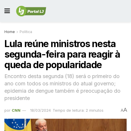
Home
Política
Lula reúne ministros nesta
segunda-feira para reagir à
queda de popularidade
Encontro desta segunda (18) será o primeiro do
ano com todos os ministros do atual governo;
epidemia de dengue também é preocupação do
presidente
A
por
CNN
18/03/2024
Tempo de leitura: 2 minutos
A