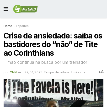
Home
Esportes
Crise de ansiedade: saiba os
bastidores do “não” de Tite
ao Corinthians
Timão continua na busca por um treinador
A
por
CNN
22/04/2025
Tempo de leitura: 2 minutos
A