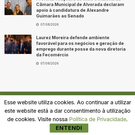
Câmara Municipal de Alvorada declaram
apoio à candidatura de Alexandre
Guimarães ao Senado
07/08/2026
Laurez Moreira defende ambiente
favorável para os negócios e geração de
emprego durante posse da nova diretoria
da Fecomércio
07/08/2026
Esse website utiliza cookies. Ao continuar a utilizar
Quem Somos
Fale Conosco
Política de Privacidade
este website está a dar consentimento à utilização
© 2024
Portal LJ
- Todos os direitos reservados.
de cookies. Visite nossa
Política de Privacidade
.
ENTENDI