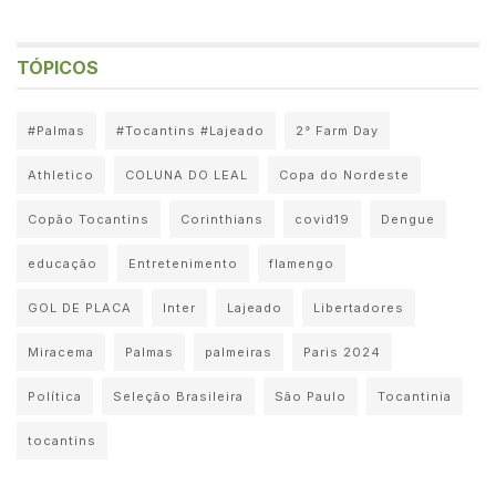
TÓPICOS
#Palmas
#Tocantins #Lajeado
2° Farm Day
Athletico
COLUNA DO LEAL
Copa do Nordeste
Copão Tocantins
Corinthians
covid19
Dengue
educação
Entretenimento
flamengo
GOL DE PLACA
Inter
Lajeado
Libertadores
Miracema
Palmas
palmeiras
Paris 2024
Política
Seleção Brasileira
São Paulo
Tocantinia
tocantins