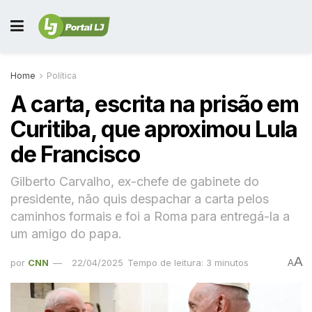
Home
Política
A carta, escrita na prisão em
Curitiba, que aproximou Lula
de Francisco
Gilberto Carvalho, ex-chefe de gabinete do
presidente, não quis despachar a carta pelos
caminhos formais e foi a Roma para entregá-la a
um amigo do papa.
A
por
CNN
22/04/2025
Tempo de leitura: 3 minutos
A