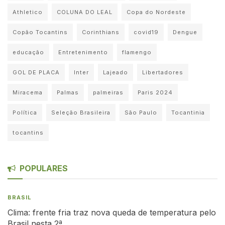
Athletico
COLUNA DO LEAL
Copa do Nordeste
Copão Tocantins
Corinthians
covid19
Dengue
educação
Entretenimento
flamengo
GOL DE PLACA
Inter
Lajeado
Libertadores
Miracema
Palmas
palmeiras
Paris 2024
Política
Seleção Brasileira
São Paulo
Tocantinia
tocantins
POPULARES
BRASIL
Clima: frente fria traz nova queda de temperatura pelo
Brasil nesta 2ª