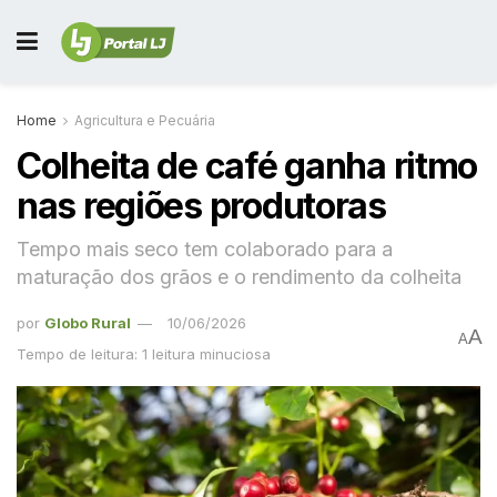
Home
Agricultura e Pecuária
Colheita de café ganha ritmo
nas regiões produtoras
Tempo mais seco tem colaborado para a
maturação dos grãos e o rendimento da colheita
por
Globo Rural
10/06/2026
A
A
Tempo de leitura: 1 leitura minuciosa