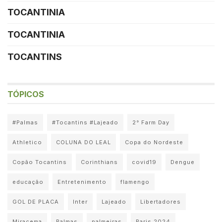
TOCANTINIA
TOCANTINIA
TOCANTINS
TÓPICOS
#Palmas
#Tocantins #Lajeado
2° Farm Day
Athletico
COLUNA DO LEAL
Copa do Nordeste
Copão Tocantins
Corinthians
covid19
Dengue
educação
Entretenimento
flamengo
GOL DE PLACA
Inter
Lajeado
Libertadores
Miracema
Palmas
palmeiras
Paris 2024