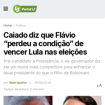
Home
Política
Caiado diz que Flávio
“perdeu a condição” de
vencer Lula nas eleições
Pré-candidato à Presidência, o ex-governador diz
ser um nome mais competitivo para enfrentar o
atual presidente do que o filho de Bolsonaro
por
Metrópoles
16/06/2026
A
A
Tempo de leitura: 2 minutos