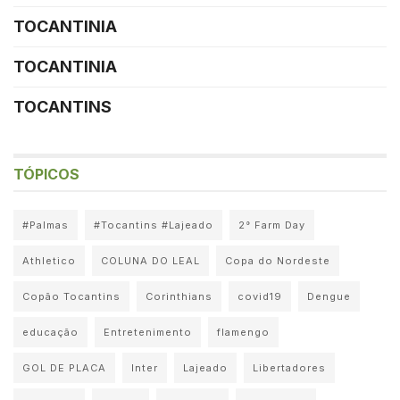
TOCANTINIA
TOCANTINIA
TOCANTINS
TÓPICOS
#Palmas
#Tocantins #Lajeado
2° Farm Day
Athletico
COLUNA DO LEAL
Copa do Nordeste
Copão Tocantins
Corinthians
covid19
Dengue
educação
Entretenimento
flamengo
GOL DE PLACA
Inter
Lajeado
Libertadores