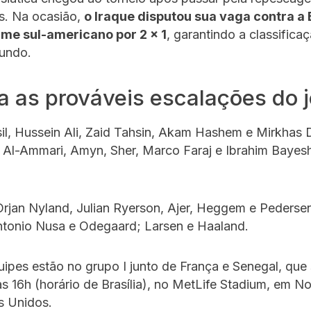
as. Na ocasião,
o Iraque disputou sua vaga contra a B
ime sul-americano por 2 x 1
, garantindo a classifica
undo.
a as prováveis escalações do 
il, Hussein Ali, Zaid Tahsin, Akam Hashem e Mirkhas 
r Al-Ammari, Amyn, Sher, Marco Faraj e Ibrahim Baye
rjan Nyland, Julian Ryerson, Ajer, Heggem e Pedersen
ntonio Nusa e Odegaard; Larsen e Haaland.
ipes estão no grupo I junto de França e Senegal, que
s 16h (horário de Brasília), no MetLife Stadium, em N
s Unidos.