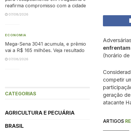
reafirma compromisso com a cidade
07/08/2026
ECONOMIA
Adversária
Mega-Sena 3041 acumula, e prêmio
enfrentam
vai a R$ 165 milhões. Veja resultado
(horário de
07/08/2026
Considerada
competir u
participaç
CATEGORIAS
geração de
atacante H
AGRICULTURA E PECUÁRIA
ARTIGOS
R
BRASIL