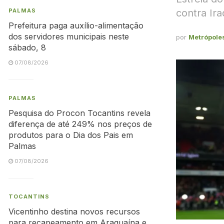
contra Ira
PALMAS
Prefeitura paga auxílio-alimentação
dos servidores municipais neste
por
Metrópole
sábado, 8
07/08/2026
PALMAS
Pesquisa do Procon Tocantins revela
diferença de até 249% nos preços de
produtos para o Dia dos Pais em
Palmas
07/08/2026
TOCANTINS
Vicentinho destina novos recursos
para recapeamento em Araguaína e