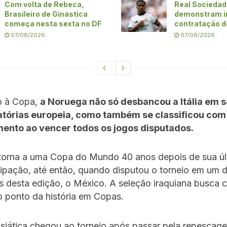
Com volta de Rebeca,
Real Sociedad 
Brasileiro de Ginástica
demonstram i
começa nesta sexta no DF
contratação d
07/08/2026
07/08/2026
o à Copa,
a Noruega não só desbancou a Itália em 
atórias europeia, como também se classificou co
ento ao vencer todos os jogos disputados.
etorna a uma Copa do Mundo 40 anos depois de sua úl
cipação, até então, quando disputou o torneio em um 
s desta edição, o México. A seleção iraquiana busca c
o ponto da história em Copas.
asiática chegou ao torneio após passar pela repescag