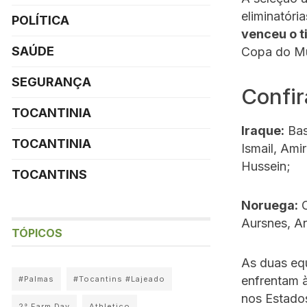
eliminatóri
POLÍTICA
venceu o t
SAÚDE
Copa do M
SEGURANÇA
Confir
TOCANTINIA
Iraque:
Bas
TOCANTINIA
Ismail, Ami
Hussein;
TOCANTINS
Noruega:
O
Aursnes, A
TÓPICOS
As duas equ
enfrentam à
#Palmas
#Tocantins #Lajeado
nos Estado
2° Farm Day
Athletico