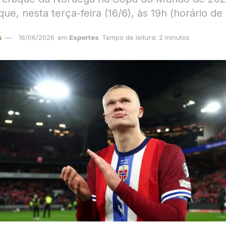
que, nesta terça-feira (16/6), às 19h (horário de 
s
16/06/2026
em
Esportes
Tempo de leitura: 2 minutos