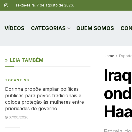
sexta-feira, 7 de agosto de 2026.
VÍDEOS
CATEGORIAS
QUEM SOMOS
CON
Home
Esport
LEIA TAMBÉM
Ira
TOCANTINS
onde
Dorinha propõe ampliar políticas
públicas para povos tradicionais e
coloca proteção às mulheres entre
Haa
prioridades do governo
07/08/2026
Estreia d