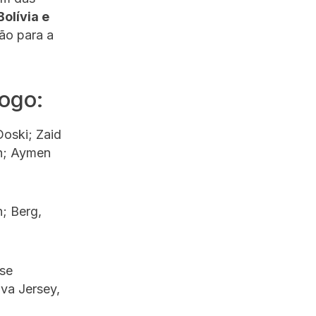
olívia e
ção para a
jogo:
Doski; Zaid
sh; Aymen
; Berg,
 se
ova Jersey,