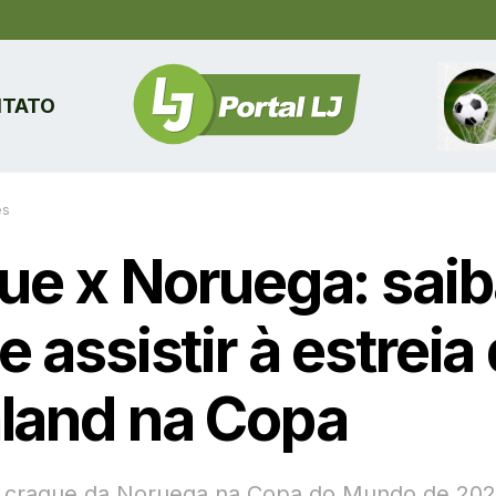
TATO
es
que x Noruega: sai
 assistir à estreia
land na Copa
o craque da Noruega na Copa do Mundo de 202