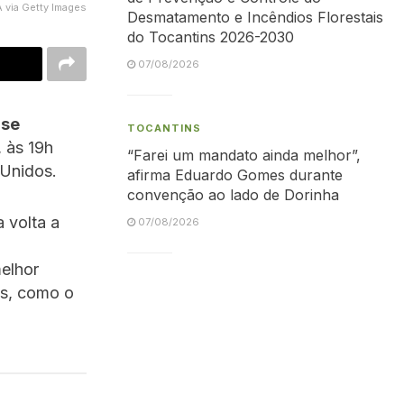
 via Getty Images
Desmatamento e Incêndios Florestais
do Tocantins 2026-2030
07/08/2026
 se
TOCANTINS
, às 19h
“Farei um mandato ainda melhor”,
 Unidos.
afirma Eduardo Gomes durante
convenção ao lado de Dorinha
 volta a
07/08/2026
elhor
as, como o