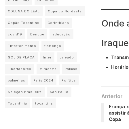
COLUNA DO LEAL
Copa do Nordeste
Onde a
Copão Tocantins
Corinthians
covid19
Dengue
educação
Iraqu
Entretenimento
flamengo
Transm
GOL DE PLACA
Inter
Lajeado
Horário
Libertadores
Miracema
Palmas
palmeiras
Paris 2024
Política
Seleção Brasileira
São Paulo
Anterior
Tocantinia
tocantins
França x
assistir
Copa