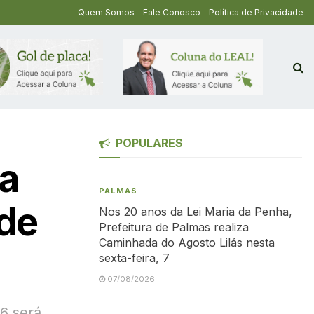
Quem Somos
Fale Conosco
Política de Privacidade
POPULARES
ba
PALMAS
 de
Nos 20 anos da Lei Maria da Penha,
Prefeitura de Palmas realiza
Caminhada do Agosto Lilás nesta
sexta-feira, 7
07/08/2026
6 será