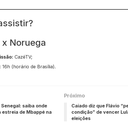
ssistir?
e x Noruega
issão:
CazéTV;
:
16h (horário de Brasília).
Próximo
 Senegal: saiba onde
Caiado diz que Flávio “p
 à estreia de Mbappé na
condição” de vencer Lul
eleições