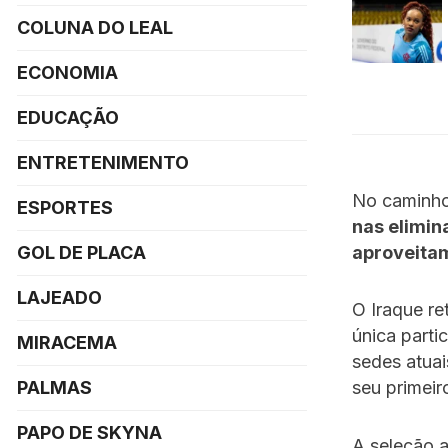
COLUNA DO LEAL
ECONOMIA
EDUCAÇÃO
ENTRETENIMENTO
No caminh
ESPORTES
nas elimin
aproveitam
GOL DE PLACA
LAJEADO
O Iraque r
única parti
MIRACEMA
sedes atuai
PALMAS
seu primeir
PAPO DE SKYNA
A seleção 