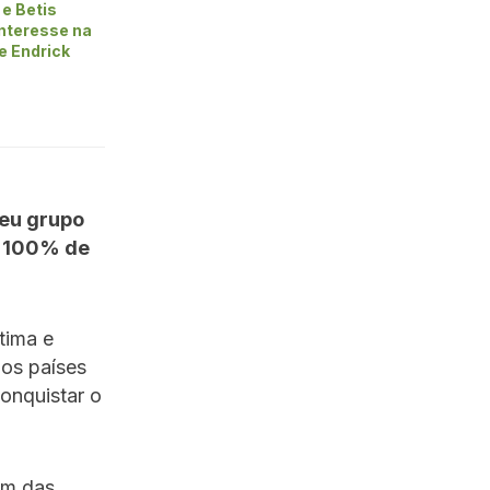
e Betis
nteresse na
e Endrick
seu grupo
m 100% de
tima e
dos países
onquistar o
em das