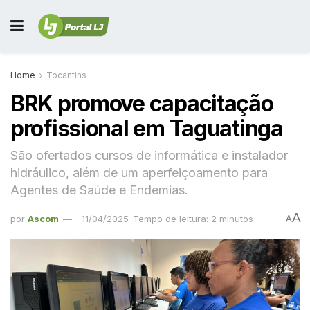
Home
Tocantins
BRK promove capacitação
profissional em Taguatinga
São ofertados cursos de informática e instalador
hidráulico, além de um aperfeiçoamento para
Agentes de Saúde e Endemias.
A
por
Ascom
11/04/2025
Tempo de leitura: 2 minutos
A