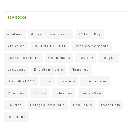
TÓPICOS
#Palmas
#Tocantins #Lajeado
2° Farm Day
Athletico
COLUNA DO LEAL
Copa do Nordeste
Copão Tocantins
Corinthians
covid19
Dengue
educação
Entretenimento
flamengo
GOL DE PLACA
Inter
Lajeado
Libertadores
Miracema
Palmas
palmeiras
Paris 2024
Política
Seleção Brasileira
São Paulo
Tocantinia
tocantins