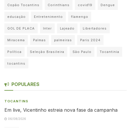
Copão Tocantins
Corinthians
covid19
Dengue
educação
Entretenimento
flamengo
GOL DE PLACA
Inter
Lajeado
Libertadores
Miracema
Palmas
palmeiras
Paris 2024
Política
Seleção Brasileira
São Paulo
Tocantinia
tocantins
POPULARES
TOCANTINS
Em live, Vicentinho estreia nova fase da campanha
06/08/2026