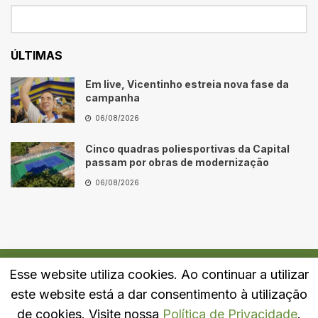
ÚLTIMAS
Em live, Vicentinho estreia nova fase da
campanha
06/08/2026
Cinco quadras poliesportivas da Capital
passam por obras de modernização
06/08/2026
Esse website utiliza cookies. Ao continuar a utilizar
Quem Somos
Fale Conosco
Política de Privacidade
este website está a dar consentimento à utilização
© 2024
Portal LJ
- Todos os direitos reservados.
de cookies. Visite nossa
Política de Privacidade
.