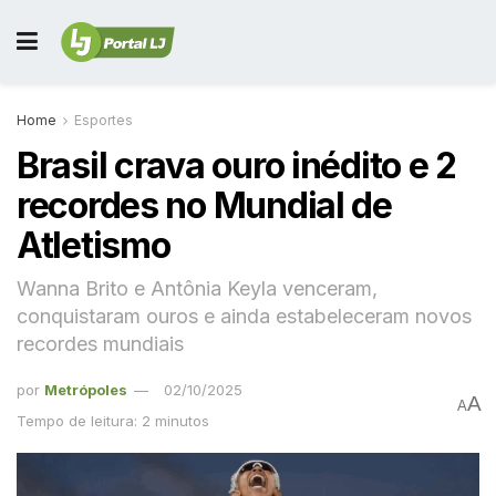
Home
Esportes
Brasil crava ouro inédito e 2
recordes no Mundial de
Atletismo
Wanna Brito e Antônia Keyla venceram,
conquistaram ouros e ainda estabeleceram novos
recordes mundiais
por
Metrópoles
02/10/2025
A
A
Tempo de leitura: 2 minutos