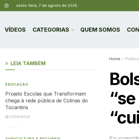
sexta-feira, 7 de agosto de 2026.
VÍDEOS
CATEGORIAS
QUEM SOMOS
CON
Home
Política
LEIA TAMBÉM
Bol
EDUCAÇÃO
“se
Projeto Escolas que Transformam
chega à rede pública de Colinas do
Tocantins
“cu
07/08/2026
Ex-presid
AGRICULTURA E PECUÁRIA