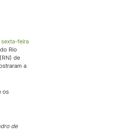
sexta-feira
 do Rio
 (RN) de
ostraram a
e os
adro de