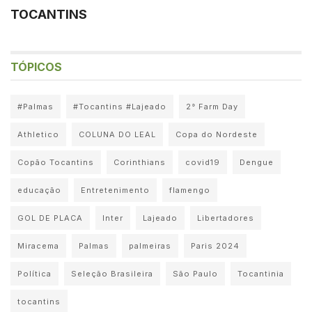
TOCANTINS
TÓPICOS
#Palmas
#Tocantins #Lajeado
2° Farm Day
Athletico
COLUNA DO LEAL
Copa do Nordeste
Copão Tocantins
Corinthians
covid19
Dengue
educação
Entretenimento
flamengo
GOL DE PLACA
Inter
Lajeado
Libertadores
Miracema
Palmas
palmeiras
Paris 2024
Política
Seleção Brasileira
São Paulo
Tocantinia
tocantins