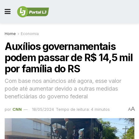
Home
Economia
Auxílios governamentais
podem passar de R$ 14,5 mil
por família do RS
Com base nos anúncios até agora, esse valor
pode até aumentar devido a outras medidas
beneficiárias do governo federal
A
por
CNN
18/05/2024
Tempo de leitura: 4 minutos
A