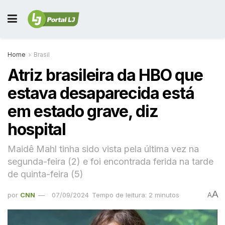
Home
Brasil
Atriz brasileira da HBO que
estava desaparecida está
em estado grave, diz
hospital
Maidê Mahl tinha sido vista pela última vez na
segunda-feira (2) e foi encontrada ferida na tarde
de quinta-feira (5)
A
por
CNN
07/09/2024
Tempo de leitura: 2 minutos
A