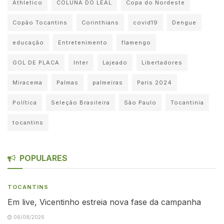
Athletico
COLUNA DO LEAL
Copa do Nordeste
Copão Tocantins
Corinthians
covid19
Dengue
educação
Entretenimento
flamengo
GOL DE PLACA
Inter
Lajeado
Libertadores
Miracema
Palmas
palmeiras
Paris 2024
Política
Seleção Brasileira
São Paulo
Tocantinia
tocantins
POPULARES
TOCANTINS
Em live, Vicentinho estreia nova fase da campanha
06/08/2026