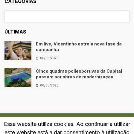
CATEGORIAS
ÚLTIMAS
Em live, Vicentinho estreia nova fase da
campanha
06/08/2026
Cinco quadras poliesportivas da Capital
passam por obras de modernização
06/08/2026
Esse website utiliza cookies. Ao continuar a utilizar
Quem Somos
Fale Conosco
Política de Privacidade
este website está a dar consentimento à utilização