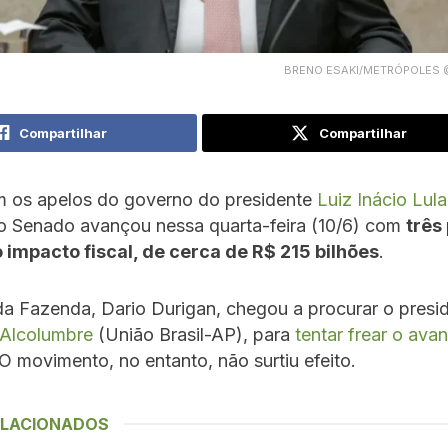
BRENO ESAKI/METRÓPOLES 
Compartilhar
Compartilhar
os apelos do governo do presidente
Luiz Inácio Lul
o Senado avançou nessa quarta-feira (10/6) com
três
 impacto fiscal, de cerca de R$ 215 bilhões
.
da Fazenda, Dario Durigan, chegou a procurar o presi
 Alcolumbre
(União Brasil-AP), para
tentar frear o ava
 O movimento, no entanto, não surtiu efeito.
ELACIONADOS