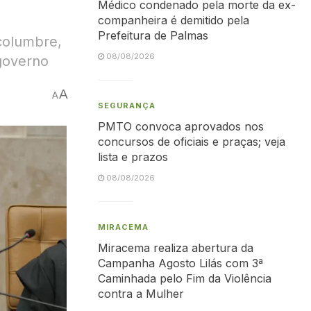
Médico condenado pela morte da ex-
companheira é demitido pela
Prefeitura de Palmas
lcolumbre,
08/08/2026
governo
A
A
SEGURANÇA
PMTO convoca aprovados nos
concursos de oficiais e praças; veja
lista e prazos
08/08/2026
MIRACEMA
Miracema realiza abertura da
Campanha Agosto Lilás com 3ª
Caminhada pelo Fim da Violência
contra a Mulher