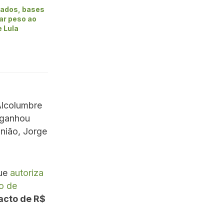
iados, bases
ar peso ao
 Lula
Alcolumbre
 ganhou
nião, Jorge
que
autoriza
o de
acto de R$