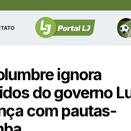
TATO
olumbre ignora
idos do governo Lu
nça com pautas-
mba