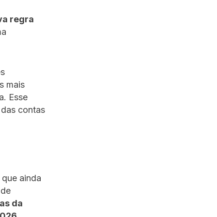
va regra
ma
es
s mais
a. Esse
 das contas
 que ainda
 de
as da
2026
.