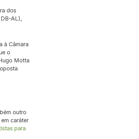
ra dos
(MDB-AL),
ia à Câmara
ue o
, Hugo Motta
roposta
mbém outro
 em caráter
tistas para