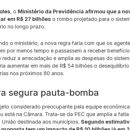
oles
, o
Ministério da Previdência afirmou que a no
ar em R$ 27 bilhões
o rombo projetado para o siste
rio no longo prazo.
do o ministério, a nova regra faria com que os agent
sem por menos tempo e passassem a receber benefício
 reduz a arrecadação e amplia as despesas do sistem
ria aumentar em mais de R$ 54 bilhões o desequilíbrio
rias nos próximos 80 anos.
a segura pauta-bomba
ojeto considerado preocupante pela equipe econômica
 está na Câmara. Trata-se da PEC que amplia a fatia
 União destinada aos municípios.
Segundo estimativ
 proposta tem um impacto de R$ 10 bilhões já em 