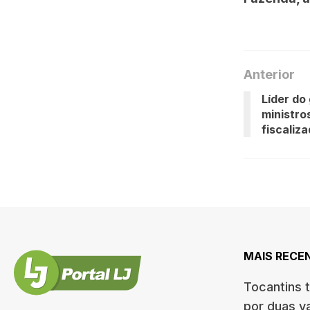
Anterior
Líder do
ministro
fiscaliz
MAIS RECE
Tocantins 
por duas v