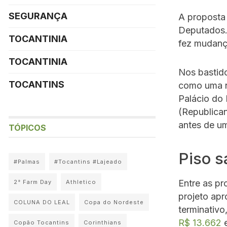
SEGURANÇA
A proposta
Deputados.
TOCANTINIA
fez mudanç
TOCANTINIA
Nos bastido
TOCANTINS
como uma n
Palácio do 
(Republican
antes de u
TÓPICOS
Piso s
#Palmas
#Tocantins #Lajeado
Entre as p
2° Farm Day
Athletico
projeto ap
COLUNA DO LEAL
Copa do Nordeste
terminativo
R$ 13.662
e
Copão Tocantins
Corinthians