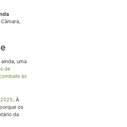
enda
a Câmara,
de
 ainda, uma
as de
 combate às
 2025
. À
 porque os
tário da