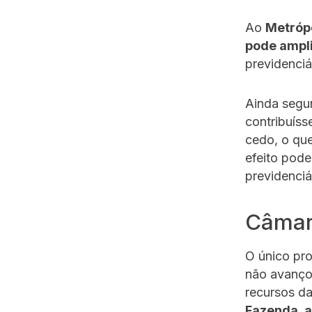
Ao
Metróp
pode ampli
previdenciá
Ainda segun
contribuís
cedo, o que
efeito pode
previdenciá
Câmar
O único pr
não avançou
recursos da
Fazenda, a