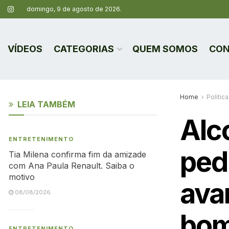
domingo, 9 de agosto de 2026.
VÍDEOS
CATEGORIAS
QUEM SOMOS
CON
Home
Política
LEIA TAMBÉM
Alc
ENTRETENIMENTO
ped
Tia Milena confirma fim da amizade
com Ana Paula Renault. Saiba o
motivo
ava
08/08/2026
bo
ENTRETENIMENTO