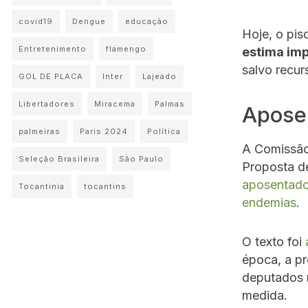
covid19
Dengue
educação
Hoje, o pis
Entretenimento
flamengo
estima imp
salvo recur
GOL DE PLACA
Inter
Lajeado
Libertadores
Miracema
Palmas
Apose
palmeiras
Paris 2024
Política
A Comissão
Seleção Brasileira
São Paulo
Proposta d
aposentado
Tocantinia
tocantins
endemias
.
O texto foi
época, a pr
deputados 
medida.