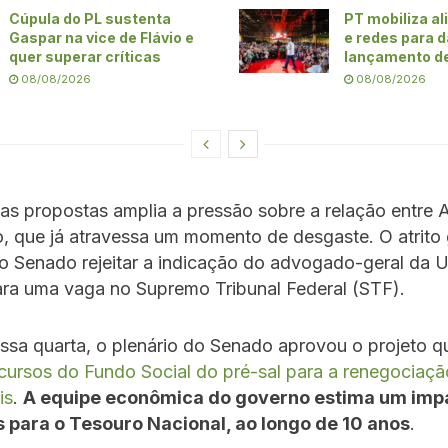
Cúpula do PL sustenta
PT mobiliza al
Gaspar na vice de Flávio e
e redes para d
quer superar críticas
lançamento de
08/08/2026
08/08/2026
s propostas amplia a pressão sobre a relação entre 
o, que já atravessa um momento de desgaste. O atrito
o Senado rejeitar a indicação do advogado-geral da U
ara uma vaga no Supremo Tribunal Federal (STF).
ssa quarta, o plenário do Senado aprovou o projeto 
cursos do Fundo Social do pré-sal para a renegociaçã
is
.
A equipe econômica do governo estima um imp
s para o Tesouro Nacional, ao longo de 10 anos
.