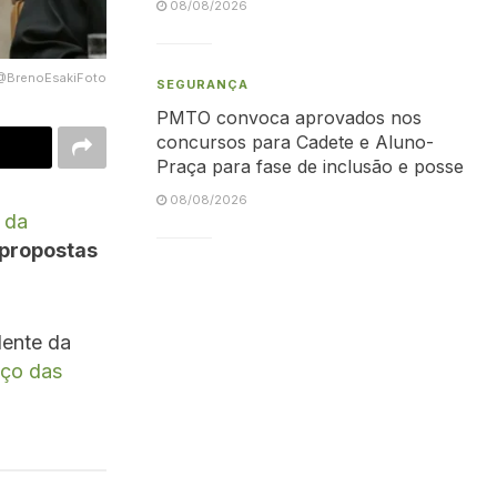
08/08/2026
@BrenoEsakiFoto
SEGURANÇA
PMTO convoca aprovados nos
concursos para Cadete e Aluno-
Praça para fase de inclusão e posse
08/08/2026
a da
 propostas
dente da
nço das