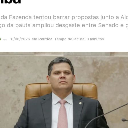
o da Fazenda tentou barrar propostas junto a A
o da pauta ampliou desgaste entre Senado e 
s
11/06/2026
em
Política
Tempo de leitura: 3 minutos