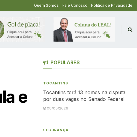
Quem Somos
Fale Conosco
Política de Privacidade
POPULARES
TOCANTINS
la e
Tocantins terá 13 nomes na disputa
por duas vagas no Senado Federal
08/08/2026
SEGURANÇA