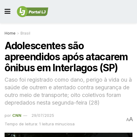
Home
Brasil
Adolescentes são
apreendidos após atacarem
ônibus em Interlagos (SP)
Caso foi registrado como dano, perigo à vida ou à
saúde de outrem e atentado contra segurança de
outro meio de transporte; oito coletivos foram
depredados nesta segunda-feira (28)
por
CNN
29/07/2025
A
A
Tempo de leitura: 1 leitura minuciosa