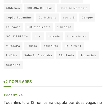
Athletico
COLUNA DO LEAL
Copa do Nordeste
Copão Tocantins
Corinthians
covid19
Dengue
educação
Entretenimento
flamengo
GOL DE PLACA
Inter
Lajeado
Libertadores
Miracema
Palmas
palmeiras
Paris 2024
Política
Seleção Brasileira
São Paulo
Tocantinia
tocantins
POPULARES
TOCANTINS
Tocantins terá 13 nomes na disputa por duas vagas no