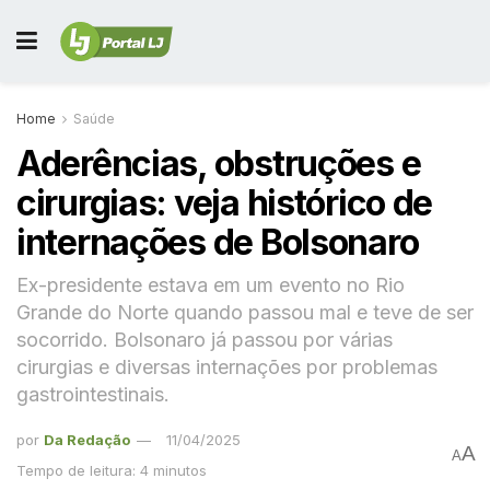
Home
Saúde
Aderências, obstruções e
cirurgias: veja histórico de
internações de Bolsonaro
Ex-presidente estava em um evento no Rio
Grande do Norte quando passou mal e teve de ser
socorrido. Bolsonaro já passou por várias
cirurgias e diversas internações por problemas
gastrointestinais.
por
Da Redação
11/04/2025
A
A
Tempo de leitura: 4 minutos