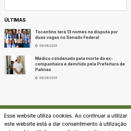
ÚLTIMAS
Tocantins terá 13 nomes na disputa por
duas vagas no Senado Federal
08/08/2026
Médico condenado pela morte da ex-
companheira é demitido pela Prefeitura de
Palmas
08/08/2026
Esse website utiliza cookies. Ao continuar a utilizar
Quem Somos
Fale Conosco
Política de Privacidade
este website está a dar consentimento à utilização
© 2024
Portal LJ
- Todos os direitos reservados.