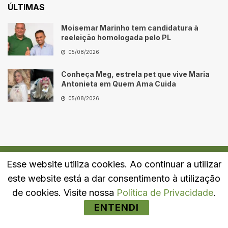
ÚLTIMAS
Moisemar Marinho tem candidatura à
reeleição homologada pelo PL
05/08/2026
Conheça Meg, estrela pet que vive Maria
Antonieta em Quem Ama Cuida
05/08/2026
Esse website utiliza cookies. Ao continuar a utilizar
Quem Somos
Fale Conosco
Política de Privacidade
este website está a dar consentimento à utilização
© 2024
Portal LJ
- Todos os direitos reservados.
de cookies. Visite nossa
Política de Privacidade
.
ENTENDI