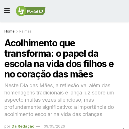
Home
Palmas
Acolhimento que
transforma: o papel da
escola na vida dos filhos e
no coração das mães
Neste Dia das Mães, a reflexão vai além das
homenagens tradicionais e lança luz sobre um
aspecto muitas vezes silencioso, mas
profundamente significativo: a importância do
acolhimento escolar na vida das crianças
por
Da Redação
09/05/2026